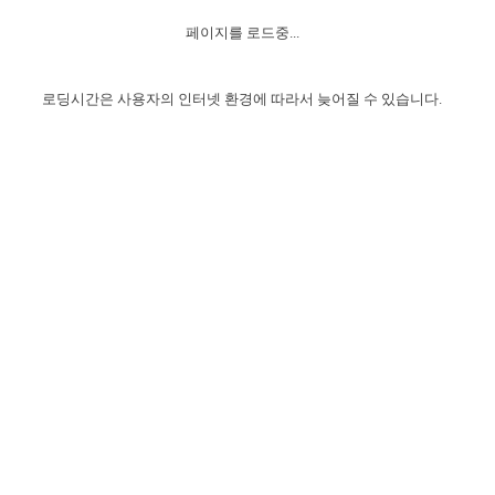
자매 온전하게 하는 훈련
성경중점진리
1년 7차 집회 PSRP 자료실
찬송과 누림
▼
이용약관
페이지를 로드중...
아프리카,오세아니아
2024년 전국 봉사자 집회
하나님의 경륜
이른 새벽 마리아처럼
찬송 앨범
하나님께서 정하신 길
▼
오시는길
전국 봉사자 온전하게 하는 훈련
생명공과
2000년 교회사
로딩시간은 사용자의 인터넷 환경에 따라서 늦어질 수 있습니다.
COPYRIGHT © 2015 BTMK ALL RIGHTS RESERVED
어린이찬송
영상 메시지
서울전시간훈련(FTTS) 수업
진리의 기초
성도들의 간증
악기 연주
목양공과
위트니스 리 영상
교회사 연구
진리의 변호와 확증
찬송 나눔터
이상과 계시
전국 장로 책임형제 훈련
향유를 부은 자매들
영적 생활
활력그룹 실행
전국 전시간 봉사자 훈련
장로 책임형제 진리 연구
복음 창고
성도들의 간증
란 캔거스 형제님 특별영상
전시간 봉사자 진리 연구
찬송 소개
갤러리
신성한 로맨스
다음 세대 연구집
새길 실행
다음 세대, 자료실
독일 연구, 자료실