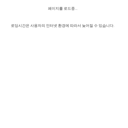
자매 온전하게 하는 훈련
성경중점진리
이른 새벽 마리아처럼
찬송과 누림
▼
이용약관
페이지를 로드중...
아프리카,오세아니아
2024년 전국 봉사자 집회
하나님의 경륜
1년 7차 집회 PSRP 자료실
찬송 앨범
하나님께서 정하신 길
▼
오시는길
전국 봉사자 온전하게 하는 훈련
생명공과
2000년 교회사
로딩시간은 사용자의 인터넷 환경에 따라서 늦어질 수 있습니다.
COPYRIGHT © 2015 BTMK ALL RIGHTS RESERVED
어린이찬송
영상 메시지
서울전시간훈련(FTTS) 수업
진리의 기초
성도들의 간증
악기 연주
목양공과
위트니스 리 영상
교회사 연구
진리의 변호와 확증
찬송 나눔터
이상과 계시
전국 장로 책임형제 훈련
향유를 부은 자매들
영적 생활
활력그룹 실행
전국 전시간 봉사자 훈련
장로 책임형제 진리 연구
복음 창고
성도들의 간증
란 캔거스 형제님 특별영상
전시간 봉사자 진리 연구
찬송 소개
갤러리
신성한 로맨스
다음 세대 연구집
새길 실행
다음 세대, 자료실
독일 연구, 자료실