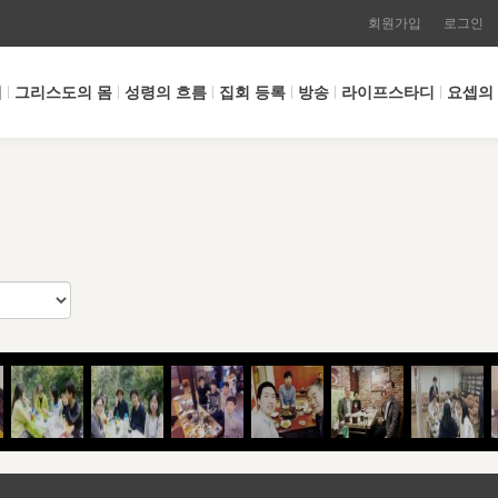
회원가입
로그인
개
그리스도의 몸
성령의 흐름
집회 등록
방송
라이프스타디
요셉의