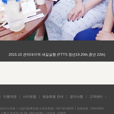
2015.10 관악대지역 새길실행 (FTTS 청년19,20th,중년 22th)
이용약관
사이트맵
방송회원 안내
공지사항
고객센터
성경진리사역원
사업자등록번호(고유번호증) : 667-82-00075
전화번호 : 1544-0031
기흥구 한보라 1로 50, 1층(보라동)
대표명 : 주평문