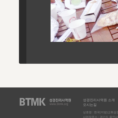
성경진리사역원 소개
오시는길
상호명 : 한국(지방)교회
사업장주소 : 경기도 용인시 