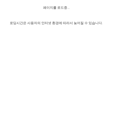
자매 온전하게 하는 훈련
성경중점진리
이른 새벽 마리아처럼
찬송과 누림
▼
이용약관
페이지를 로드중...
아프리카,오세아니아
2024년 전국 봉사자 집회
하나님의 경륜
1년 7차 집회 PSRP 자료실
찬송 앨범
하나님께서 정하신 길
▼
오시는길
전국 봉사자 온전하게 하는 훈련
생명공과
2000년 교회사
로딩시간은 사용자의 인터넷 환경에 따라서 늦어질 수 있습니다.
COPYRIGHT © 2015 BTMK ALL RIGHTS RESERVED
어린이찬송
영상 메시지
서울전시간훈련(FTTS) 수업
진리의 기초
성도들의 간증
악기 연주
목양공과
위트니스 리 영상
교회사 연구
진리의 변호와 확증
찬송 나눔터
이상과 계시
전국 장로 책임형제 훈련
향유를 부은 자매들
영적 생활
활력그룹 실행
전국 전시간 봉사자 훈련
장로 책임형제 진리 연구
복음 창고
성도들의 간증
란 캔거스 형제님 특별영상
전시간 봉사자 진리 연구
찬송 소개
갤러리
신성한 로맨스
다음 세대 연구집
새길 실행
다음 세대, 자료실
독일 연구, 자료실