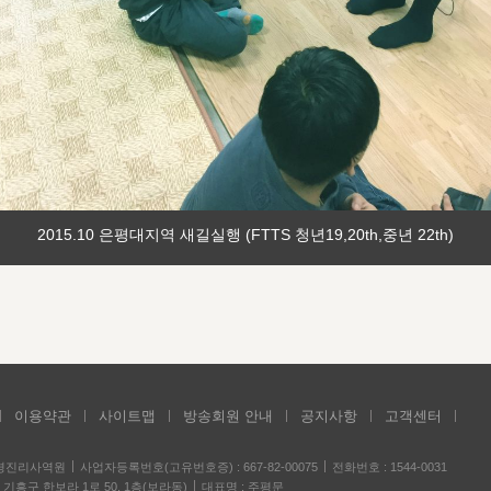
2015.10 은평대지역 새길실행 (FTTS 청년19,20th,중년 22th)
이용약관
사이트맵
방송회원 안내
공지사항
고객센터
성경진리사역원
사업자등록번호(고유번호증) : 667-82-00075
전화번호 : 1544-0031
기흥구 한보라 1로 50, 1층(보라동)
대표명 : 주평문