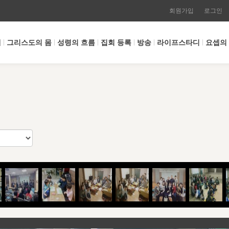
회원가입
로그인
개
그리스도의 몸
성령의 흐름
집회 등록
방송
라이프스타디
요셉의