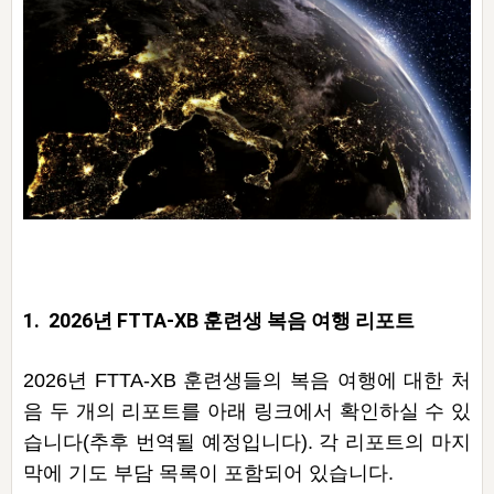
자매 온전하게 하는 훈련
성경중점진리
1년 7차 집회 PSRP 자료실
찬송과 누림
▼
이용약관
아프리카,오세아니아
2024년 전국 봉사자 집회
하나님의 경륜
이른 새벽 마리아처럼
찬송 앨범
하나님께서 정하신 길
▼
오시는길
전국 봉사자 온전하게 하는 훈련
생명공과
2000년 교회사
COPYRIGHT © 2015 BTMK ALL RIGHTS RESERVED
어린이찬송
영상 메시지
서울전시간훈련(FTTS) 수업
진리의 기초
성도들의 간증
악기 연주
목양공과
위트니스 리 영상
교회사 연구
진리의 변호와 확증
찬송 나눔터
이상과 계시
전국 장로 책임형제 훈련
향유를 부은 자매들
영적 생활
활력그룹 실행
전국 전시간 봉사자 훈련
장로 책임형제 진리 연구
복음 창고
성도들의 간증
란 캔거스 형제님 특별영상
1. 2026년 FTTA-XB 훈련생 복음 여행 리포트
전시간 봉사자 진리 연구
찬송 소개
갤러리
신성한 로맨스
다음 세대 연구집
새길 실행
2026년 FTTA-XB 훈련생들의 복음 여행에 대한 처
다음 세대, 자료실
음 두 개의 리포트를 아래 링크에서 확인하실 수 있
습니다
(추후 번역될 예정입니다)
.
각 리포트의 마지
독일 연구, 자료실
막에 기도 부담 목록이 포함되어 있습니다.