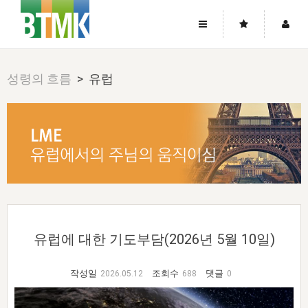
사이트맵
좌우로 스크롤하시면 더 많은 메뉴를 보실 수 있습니다.
성령의 흐름
> 유럽
소개
로그인
▼
주님의 회복
그리스도의 몸
회원가입
▼
워치만 니와 위트니스 리
사역
성령의 흐름
▼
소개
그리스도의 몸
성령의 흐름
고객센터
▼
한국에서의 주님의 회복의 역사
일
한국
집회 안내
▼
공지사항
우리의 신앙
교회
북한
방송
▼
진리토론
자주묻는질문
외부의 평가
아시아
전국 전성도 온전하게 하는 훈련
라이프스타디
▼
유럽에 대한 기도부담(2026년 5월 10일)
사랑나눔
1:1문의
성경진리사역원
유럽
2026년 제임스 리 특별교통
방송
요셉의 창고
▼
자료실
이벤트
작성일
조회수
댓글
2026.05.12
688
0
북미
전국 특별집회
읽기
두란노 학원
그리스도의 편지
▼
확증과 비평
방송회원 기부안내
중남미