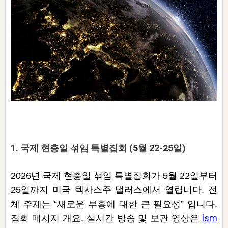
자매 온전하게 하는 훈련
성경중점진리
이른 새벽 마리아처럼
찬송과 누림
▼
이용약관
아프리카,오세아니아
2024년 전국 봉사자 집회
하나님의 경륜
1년 7차 집회 PSRP 자료실
찬송 앨범
하나님께서 정하신 길
▼
오시는길
전국 봉사자 온전하게 하는 훈련
생명공과
2000년 교회사
COPYRIGHT © 2015 BTMK ALL RIGHTS RESERVED
어린이찬송
영상 메시지
서울전시간훈련(FTTS) 수업
진리의 기초
성도들의 간증
악기 연주
목양공과
위트니스 리 영상
교회사 연구
진리의 변호와 확증
찬송 나눔터
이상과 계시
전국 장로 책임형제 훈련
향유를 부은 자매들
영적 생활
활력그룹 실행
전국 전시간 봉사자 훈련
장로 책임형제 진리 연구
복음 창고
성도들의 간증
란 캔거스 형제님 특별영상
1. 국제 현충일 섞임 특별집회 (5월 22-25일)
전시간 봉사자 진리 연구
찬송 소개
갤러리
신성한 로맨스
다음 세대 연구집
새길 실행
2026년 국제 현충일 섞임 특별집회가 5월 22일부터
다음 세대, 자료실
25일까지 미국 텍사스주 댈러스에서 열립니다. 전
체 주제는 “새로운 부흥에 대한 큰 필요성” 입니다.
독일 연구, 자료실
lsm
집회 메시지 개요, 실시간 방송 및 보관 영상은