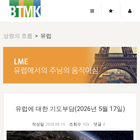
사이트맵
좌우로 스크롤하시면 더 많은 메뉴를 보실 수 있습니다.
성령의 흐름
> 유럽
소개
로그인
▼
주님의 회복
그리스도의 몸
회원가입
▼
워치만 니와 위트니스 리
사역
성령의 흐름
▼
소개
그리스도의 몸
성령의 흐름
고객센터
▼
한국에서의 주님의 회복의 역사
일
한국
집회 안내
▼
공지사항
우리의 신앙
교회
북한
방송
▼
진리토론
자주묻는질문
외부의 평가
아시아
전국 전성도 온전하게 하는 훈련
라이프스타디
▼
유럽에 대한 기도부담(2026년 5월 17일)
사랑나눔
1:1문의
성경진리사역원
유럽
2026년 제임스 리 특별교통
방송
요셉의 창고
▼
자료실
이벤트
작성일
조회수
댓글
2026.05.19
926
0
북미
전국 특별집회
읽기
두란노 학원
그리스도의 편지
▼
확증과 비평
방송회원 기부안내
중남미