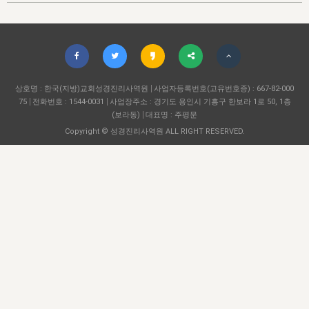
자매 온전하게 하는 훈련
성경중점진리
1년 7차 집회 PSRP 자료실
찬송과 누림
▼
이용약관
아프리카,오세아니아
2024년 전국 봉사자 집회
하나님의 경륜
이른 새벽 마리아처럼
찬송 앨범
하나님께서 정하신 길
▼
오시는길
전국 봉사자 온전하게 하는 훈련
생명공과
2000년 교회사
COPYRIGHT © 2015 BTMK ALL RIGHTS RESERVED
어린이찬송
영상 메시지
서울전시간훈련(FTTS) 수업
진리의 기초
상호명 : 한국(지방)교회성경진리사역원
성도들의 간증
사업자등록번호(고유번호증) : 667-82-000
악기 연주
목양공과
75
전화번호 : 1544-0031
사업장주소 : 경기도 용인시 기흥구 한보라 1로 50, 1층
위트니스 리 영상
교회사 연구
(보라동)
대표명 : 주평문
진리의 변호와 확증
찬송 나눔터
이상과 계시
Copyright © 성경진리사역원 ALL RIGHT RESERVED.
전국 장로 책임형제 훈련
향유를 부은 자매들
영적 생활
활력그룹 실행
전국 전시간 봉사자 훈련
장로 책임형제 진리 연구
복음 창고
성도들의 간증
란 캔거스 형제님 특별영상
전시간 봉사자 진리 연구
찬송 소개
갤러리
신성한 로맨스
다음 세대 연구집
새길 실행
다음 세대, 자료실
독일 연구, 자료실