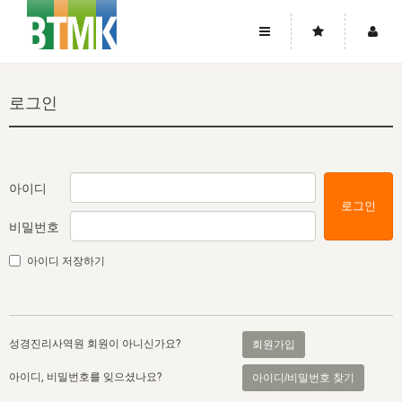
사이트맵
좌우로 스크롤하시면 더 많은 메뉴를 보실 수 있습니다.
로그인
소개
로그인
▼
주님의 회복
그리스도의 몸
회원가입
▼
워치만 니와 위트니스 리
사역
성령의 흐름
▼
소개
그리스도의 몸
성령의 흐름
아이디
로그인
고객센터
▼
한국에서의 주님의 회복의 역사
일
한국
집회 안내
▼
비밀번호
공지사항
우리의 신앙
교회
북한
방송
▼
아이디 저장하기
진리토론
자주묻는질문
외부의 평가
아시아
전국 전성도 온전하게 하는 훈련
라이프스타디
▼
사랑나눔
1:1문의
성경진리사역원
유럽
2026년 제임스 리 특별교통
방송
요셉의 창고
▼
성경진리사역원 회원이 아니신가요?
회원가입
자료실
이벤트
북미
전국 특별집회
읽기
두란노 학원
그리스도의 편지
▼
아이디, 비밀번호를 잊으셨나요?
아이디/비밀번호 찾기
확증과 비평
방송회원 기부안내
중남미