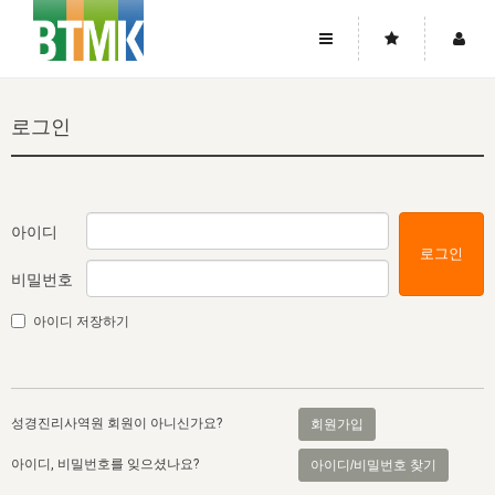
사이트맵
좌우로 스크롤하시면 더 많은 메뉴를 보실 수 있습니다.
로그인
소개
로그인
▼
주님의 회복
그리스도의 몸
회원가입
▼
워치만 니와 위트니스 리
사역
성령의 흐름
▼
소개
그리스도의 몸
성령의 흐름
아이디
로그인
고객센터
▼
한국에서의 주님의 회복의 역사
일
한국
집회 안내
▼
비밀번호
공지사항
우리의 신앙
교회
북한
방송
▼
아이디 저장하기
진리토론
자주묻는질문
외부의 평가
아시아
전국 전성도 온전하게 하는 훈련
라이프스타디
▼
사랑나눔
1:1문의
성경진리사역원
유럽
2026년 제임스 리 특별교통
방송
요셉의 창고
▼
성경진리사역원 회원이 아니신가요?
회원가입
자료실
이벤트
북미
전국 특별집회
읽기
두란노 학원
그리스도의 편지
▼
아이디, 비밀번호를 잊으셨나요?
아이디/비밀번호 찾기
확증과 비평
방송회원 기부안내
중남미