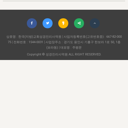
자매 온전하게 하는 훈련
성경중점진리
이른 새벽 마리아처럼
찬송과 누림
▼
이용약관
아프리카,오세아니아
2024년 전국 봉사자 집회
하나님의 경륜
1년 7차 집회 PSRP 자료실
찬송 앨범
하나님께서 정하신 길
▼
오시는길
전국 봉사자 온전하게 하는 훈련
생명공과
2000년 교회사
COPYRIGHT © 2015 BTMK ALL RIGHTS RESERVED
어린이찬송
영상 메시지
서울전시간훈련(FTTS) 수업
진리의 기초
상호명 : 한국(지방)교회성경진리사역원
성도들의 간증
사업자등록번호(고유번호증) : 667-82-000
악기 연주
목양공과
75
전화번호 : 1544-0031
사업장주소 : 경기도 용인시 기흥구 한보라 1로 50, 1층
위트니스 리 영상
교회사 연구
(보라동)
대표명 : 주평문
진리의 변호와 확증
찬송 나눔터
이상과 계시
Copyright © 성경진리사역원 ALL RIGHT RESERVED.
전국 장로 책임형제 훈련
향유를 부은 자매들
영적 생활
활력그룹 실행
전국 전시간 봉사자 훈련
장로 책임형제 진리 연구
복음 창고
성도들의 간증
란 캔거스 형제님 특별영상
전시간 봉사자 진리 연구
찬송 소개
갤러리
신성한 로맨스
다음 세대 연구집
새길 실행
다음 세대, 자료실
독일 연구, 자료실