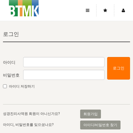
사이트맵
좌우로 스크롤하시면 더 많은 메뉴를 보실 수 있습니다.
로그인
소개
로그인
▼
주님의 회복
그리스도의 몸
회원가입
▼
워치만 니와 위트니스 리
사역
성령의 흐름
▼
소개
그리스도의 몸
성령의 흐름
아이디
로그인
고객센터
▼
한국에서의 주님의 회복의 역사
일
한국
집회 안내
▼
비밀번호
공지사항
우리의 신앙
교회
북한
방송
▼
아이디 저장하기
진리토론
자주묻는질문
외부의 평가
아시아
전국 전성도 온전하게 하는 훈련
라이프스타디
▼
사랑나눔
1:1문의
성경진리사역원
유럽
2026년 제임스 리 특별교통
방송
요셉의 창고
▼
성경진리사역원 회원이 아니신가요?
회원가입
자료실
이벤트
북미
전국 특별집회
읽기
두란노 학원
그리스도의 편지
▼
아이디, 비밀번호를 잊으셨나요?
아이디/비밀번호 찾기
확증과 비평
방송회원 기부안내
중남미