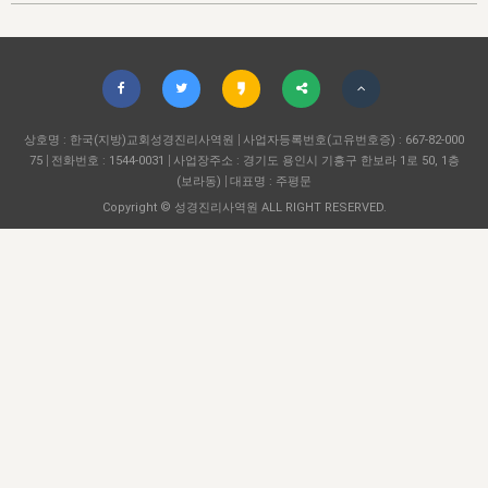
자매 온전하게 하는 훈련
성경중점진리
이른 새벽 마리아처럼
찬송과 누림
▼
이용약관
아프리카,오세아니아
2024년 전국 봉사자 집회
하나님의 경륜
1년 7차 집회 PSRP 자료실
찬송 앨범
하나님께서 정하신 길
▼
오시는길
전국 봉사자 온전하게 하는 훈련
생명공과
2000년 교회사
COPYRIGHT © 2015 BTMK ALL RIGHTS RESERVED
어린이찬송
영상 메시지
서울전시간훈련(FTTS) 수업
진리의 기초
상호명 : 한국(지방)교회성경진리사역원
성도들의 간증
사업자등록번호(고유번호증) : 667-82-000
악기 연주
목양공과
75
전화번호 : 1544-0031
사업장주소 : 경기도 용인시 기흥구 한보라 1로 50, 1층
위트니스 리 영상
교회사 연구
(보라동)
대표명 : 주평문
진리의 변호와 확증
찬송 나눔터
이상과 계시
Copyright © 성경진리사역원 ALL RIGHT RESERVED.
전국 장로 책임형제 훈련
향유를 부은 자매들
영적 생활
활력그룹 실행
전국 전시간 봉사자 훈련
장로 책임형제 진리 연구
복음 창고
성도들의 간증
란 캔거스 형제님 특별영상
전시간 봉사자 진리 연구
찬송 소개
갤러리
신성한 로맨스
다음 세대 연구집
새길 실행
다음 세대, 자료실
독일 연구, 자료실