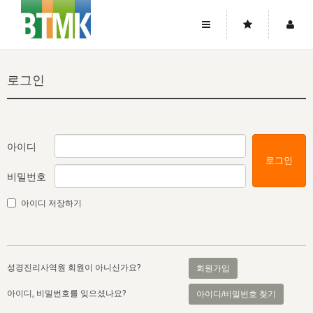
사이트맵
좌우로 스크롤하시면 더 많은 메뉴를 보실 수 있습니다.
로그인
소개
로그인
▼
주님의 회복
그리스도의 몸
회원가입
▼
워치만 니와 위트니스 리
사역
성령의 흐름
▼
소개
그리스도의 몸
성령의 흐름
아이디
로그인
고객센터
▼
한국에서의 주님의 회복의 역사
일
한국
집회 안내
▼
비밀번호
공지사항
우리의 신앙
교회
북한
방송
▼
아이디 저장하기
진리토론
자주묻는질문
외부의 평가
아시아
전국 전성도 온전하게 하는 훈련
라이프스타디
▼
사랑나눔
1:1문의
성경진리사역원
유럽
2026년 제임스 리 특별교통
방송
요셉의 창고
▼
성경진리사역원 회원이 아니신가요?
회원가입
자료실
이벤트
북미
전국 특별집회
읽기
두란노 학원
그리스도의 편지
▼
아이디, 비밀번호를 잊으셨나요?
아이디/비밀번호 찾기
확증과 비평
방송회원 기부안내
중남미