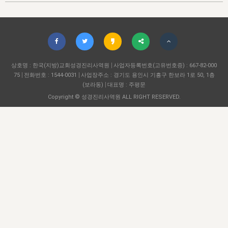
자매 온전하게 하는 훈련
성경중점진리
1년 7차 집회 PSRP 자료실
찬송과 누림
▼
이용약관
아프리카,오세아니아
2024년 전국 봉사자 집회
하나님의 경륜
이른 새벽 마리아처럼
찬송 앨범
하나님께서 정하신 길
▼
오시는길
전국 봉사자 온전하게 하는 훈련
생명공과
2000년 교회사
COPYRIGHT © 2015 BTMK ALL RIGHTS RESERVED
어린이찬송
영상 메시지
서울전시간훈련(FTTS) 수업
진리의 기초
상호명 : 한국(지방)교회성경진리사역원
성도들의 간증
사업자등록번호(고유번호증) : 667-82-000
악기 연주
목양공과
75
전화번호 : 1544-0031
사업장주소 : 경기도 용인시 기흥구 한보라 1로 50, 1층
위트니스 리 영상
교회사 연구
(보라동)
대표명 : 주평문
진리의 변호와 확증
찬송 나눔터
이상과 계시
Copyright © 성경진리사역원 ALL RIGHT RESERVED.
전국 장로 책임형제 훈련
향유를 부은 자매들
영적 생활
활력그룹 실행
전국 전시간 봉사자 훈련
장로 책임형제 진리 연구
복음 창고
성도들의 간증
란 캔거스 형제님 특별영상
전시간 봉사자 진리 연구
찬송 소개
갤러리
신성한 로맨스
다음 세대 연구집
새길 실행
다음 세대, 자료실
독일 연구, 자료실