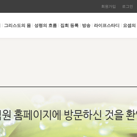
회원가입
로그인
개
그리스도의 몸
성령의 흐름
집회 등록
방송
라이프스타디
요셉의