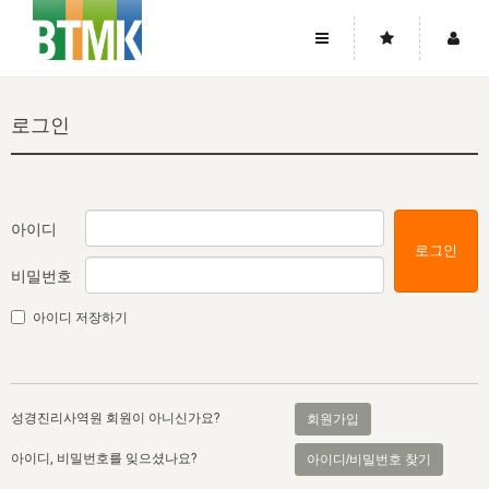
사이트맵
좌우로 스크롤하시면 더 많은 메뉴를 보실 수 있습니다.
로그인
소개
로그인
▼
주님의 회복
그리스도의 몸
회원가입
▼
워치만 니와 위트니스 리
사역
성령의 흐름
▼
소개
그리스도의 몸
성령의 흐름
아이디
로그인
고객센터
▼
한국에서의 주님의 회복의 역사
일
한국
집회 안내
▼
비밀번호
공지사항
우리의 신앙
교회
북한
방송
▼
아이디 저장하기
진리토론
자주묻는질문
외부의 평가
아시아
전국 전성도 온전하게 하는 훈련
라이프스타디
▼
사랑나눔
1:1문의
성경진리사역원
유럽
2026년 제임스 리 특별교통
방송
요셉의 창고
▼
성경진리사역원 회원이 아니신가요?
회원가입
자료실
이벤트
북미
전국 특별집회
읽기
두란노 학원
그리스도의 편지
▼
아이디, 비밀번호를 잊으셨나요?
아이디/비밀번호 찾기
확증과 비평
방송회원 기부안내
중남미