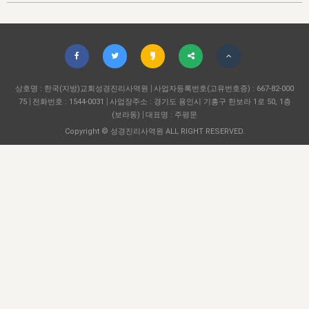
자매 온전하게 하는 훈련
성경중점진리
1년 7차 집회 PSRP 자료실
찬송과 누림
▼
이용약관
아프리카,오세아니아
2024년 전국 봉사자 집회
하나님의 경륜
이른 새벽 마리아처럼
찬송 앨범
하나님께서 정하신 길
▼
오시는길
전국 봉사자 온전하게 하는 훈련
생명공과
2000년 교회사
COPYRIGHT © 2015 BTMK ALL RIGHTS RESERVED
어린이찬송
영상 메시지
서울전시간훈련(FTTS) 수업
진리의 기초
상호명 : 한국(지방)교회성경진리사역원
성도들의 간증
사업자등록번호(고유번호증) : 667-82-000
악기 연주
목양공과
75
전화번호 : 1544-0031
사업장주소 : 경기도 용인시 기흥구 한보라 1로 50, 1층
위트니스 리 영상
교회사 연구
(보라동)
대표명 : 주평문
진리의 변호와 확증
찬송 나눔터
이상과 계시
Copyright © 성경진리사역원 ALL RIGHT RESERVED.
전국 장로 책임형제 훈련
향유를 부은 자매들
영적 생활
활력그룹 실행
전국 전시간 봉사자 훈련
장로 책임형제 진리 연구
복음 창고
성도들의 간증
란 캔거스 형제님 특별영상
전시간 봉사자 진리 연구
찬송 소개
갤러리
신성한 로맨스
다음 세대 연구집
새길 실행
다음 세대, 자료실
독일 연구, 자료실