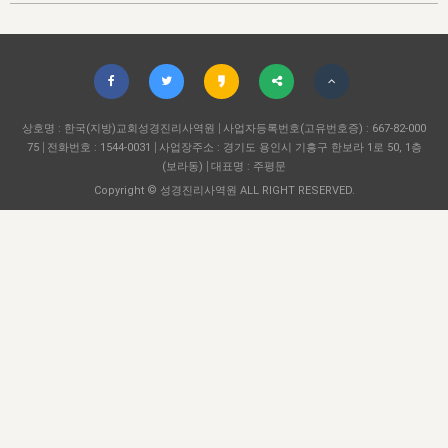
자매 온전하게 하는 훈련
성경중점진리
이른 새벽 마리아처럼
찬송과 누림
▼
이용약관
아프리카,오세아니아
2024년 전국 봉사자 집회
하나님의 경륜
1년 7차 집회 PSRP 자료실
찬송 앨범
하나님께서 정하신 길
▼
오시는길
전국 봉사자 온전하게 하는 훈련
생명공과
2000년 교회사
COPYRIGHT © 2015 BTMK ALL RIGHTS RESERVED
어린이찬송
영상 메시지
서울전시간훈련(FTTS) 수업
진리의 기초
상호명 : 한국(지방)교회성경진리사역원
성도들의 간증
사업자등록번호(고유번호증) : 667-82-000
악기 연주
목양공과
75
전화번호 : 1544-0031
사업장주소 : 경기도 용인시 기흥구 한보라 1로 50, 1층
위트니스 리 영상
교회사 연구
(보라동)
대표명 : 주평문
진리의 변호와 확증
찬송 나눔터
이상과 계시
Copyright © 성경진리사역원 ALL RIGHT RESERVED.
전국 장로 책임형제 훈련
향유를 부은 자매들
영적 생활
활력그룹 실행
전국 전시간 봉사자 훈련
장로 책임형제 진리 연구
복음 창고
성도들의 간증
란 캔거스 형제님 특별영상
전시간 봉사자 진리 연구
찬송 소개
갤러리
신성한 로맨스
다음 세대 연구집
새길 실행
다음 세대, 자료실
독일 연구, 자료실