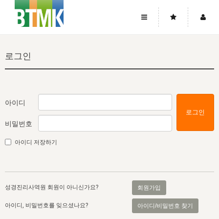
사이트맵
좌우로 스크롤하시면 더 많은 메뉴를 보실 수 있습니다.
로그인
소개
로그인
▼
주님의 회복
그리스도의 몸
회원가입
▼
워치만 니와 위트니스 리
사역
성령의 흐름
▼
소개
그리스도의 몸
성령의 흐름
아이디
로그인
고객센터
▼
한국에서의 주님의 회복의 역사
일
한국
집회 안내
▼
비밀번호
공지사항
우리의 신앙
교회
북한
방송
▼
아이디 저장하기
진리토론
자주묻는질문
외부의 평가
아시아
전국 전성도 온전하게 하는 훈련
라이프스타디
▼
사랑나눔
1:1문의
성경진리사역원
유럽
2026년 제임스 리 특별교통
방송
요셉의 창고
▼
성경진리사역원 회원이 아니신가요?
회원가입
자료실
이벤트
북미
전국 특별집회
읽기
두란노 학원
그리스도의 편지
▼
아이디, 비밀번호를 잊으셨나요?
아이디/비밀번호 찾기
확증과 비평
방송회원 기부안내
중남미