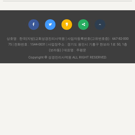
자매 온전하게 하는 훈련
성경중점진리
1년 7차 집회 PSRP 자료실
찬송과 누림
▼
이용약관
아프리카,오세아니아
2024년 전국 봉사자 집회
하나님의 경륜
이른 새벽 마리아처럼
찬송 앨범
하나님께서 정하신 길
▼
오시는길
전국 봉사자 온전하게 하는 훈련
생명공과
2000년 교회사
COPYRIGHT © 2015 BTMK ALL RIGHTS RESERVED
어린이찬송
영상 메시지
서울전시간훈련(FTTS) 수업
진리의 기초
상호명 : 한국(지방)교회성경진리사역원
성도들의 간증
사업자등록번호(고유번호증) : 667-82-000
악기 연주
목양공과
75
전화번호 : 1544-0031
사업장주소 : 경기도 용인시 기흥구 한보라 1로 50, 1층
위트니스 리 영상
교회사 연구
(보라동)
대표명 : 주평문
진리의 변호와 확증
찬송 나눔터
이상과 계시
Copyright © 성경진리사역원 ALL RIGHT RESERVED.
전국 장로 책임형제 훈련
향유를 부은 자매들
영적 생활
활력그룹 실행
전국 전시간 봉사자 훈련
장로 책임형제 진리 연구
복음 창고
성도들의 간증
란 캔거스 형제님 특별영상
전시간 봉사자 진리 연구
찬송 소개
갤러리
신성한 로맨스
다음 세대 연구집
새길 실행
다음 세대, 자료실
독일 연구, 자료실