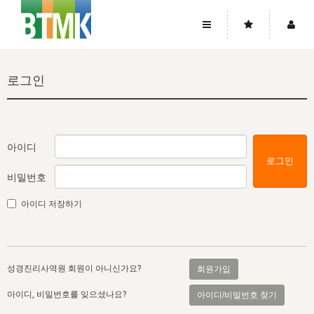
사이트맵
좌우로 스크롤하시면 더 많은 메뉴를 보실 수 있습니다.
로그인
소개
로그인
▼
주님의 회복
그리스도의 몸
회원가입
▼
워치만 니와 위트니스 리
사역
성령의 흐름
▼
소개
그리스도의 몸
성령의 흐름
아이디
로그인
고객센터
▼
한국에서의 주님의 회복의 역사
일
한국
집회 안내
▼
비밀번호
공지사항
우리의 신앙
교회
북한
방송
▼
아이디 저장하기
진리토론
자주묻는질문
외부의 평가
아시아
전국 전성도 온전하게 하는 훈련
라이프스타디
▼
사랑나눔
1:1문의
성경진리사역원
유럽
2026년 제임스 리 특별교통
방송
요셉의 창고
▼
성경진리사역원 회원이 아니신가요?
회원가입
자료실
이벤트
북미
전국 특별집회
읽기
두란노 학원
그리스도의 편지
▼
아이디, 비밀번호를 잊으셨나요?
아이디/비밀번호 찾기
확증과 비평
방송회원 기부안내
중남미