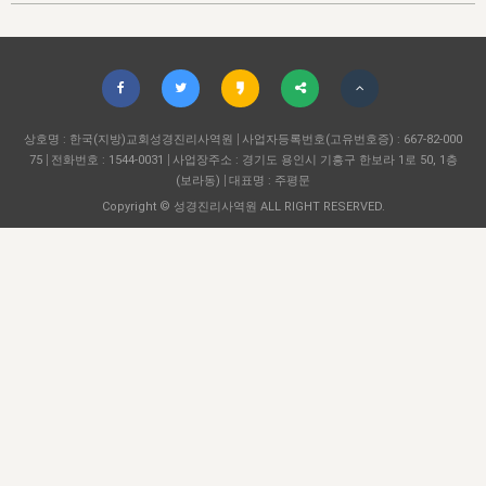
자매 온전하게 하는 훈련
성경중점진리
1년 7차 집회 PSRP 자료실
찬송과 누림
▼
이용약관
아프리카,오세아니아
2024년 전국 봉사자 집회
하나님의 경륜
이른 새벽 마리아처럼
찬송 앨범
하나님께서 정하신 길
▼
오시는길
전국 봉사자 온전하게 하는 훈련
생명공과
2000년 교회사
COPYRIGHT © 2015 BTMK ALL RIGHTS RESERVED
어린이찬송
영상 메시지
서울전시간훈련(FTTS) 수업
진리의 기초
상호명 : 한국(지방)교회성경진리사역원
성도들의 간증
사업자등록번호(고유번호증) : 667-82-000
악기 연주
목양공과
75
전화번호 : 1544-0031
사업장주소 : 경기도 용인시 기흥구 한보라 1로 50, 1층
위트니스 리 영상
교회사 연구
(보라동)
대표명 : 주평문
진리의 변호와 확증
찬송 나눔터
이상과 계시
Copyright © 성경진리사역원 ALL RIGHT RESERVED.
전국 장로 책임형제 훈련
향유를 부은 자매들
영적 생활
활력그룹 실행
전국 전시간 봉사자 훈련
장로 책임형제 진리 연구
복음 창고
성도들의 간증
란 캔거스 형제님 특별영상
전시간 봉사자 진리 연구
찬송 소개
갤러리
신성한 로맨스
다음 세대 연구집
새길 실행
다음 세대, 자료실
독일 연구, 자료실