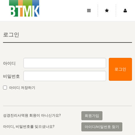
사이트맵
좌우로 스크롤하시면 더 많은 메뉴를 보실 수 있습니다.
로그인
소개
로그인
▼
주님의 회복
그리스도의 몸
회원가입
▼
워치만 니와 위트니스 리
사역
성령의 흐름
▼
소개
그리스도의 몸
성령의 흐름
아이디
로그인
고객센터
▼
한국에서의 주님의 회복의 역사
일
한국
집회 안내
▼
비밀번호
공지사항
우리의 신앙
교회
북한
방송
▼
아이디 저장하기
진리토론
자주묻는질문
외부의 평가
아시아
전국 전성도 온전하게 하는 훈련
라이프스타디
▼
사랑나눔
1:1문의
성경진리사역원
유럽
2026년 제임스 리 특별교통
방송
요셉의 창고
▼
성경진리사역원 회원이 아니신가요?
회원가입
자료실
이벤트
북미
전국 특별집회
읽기
두란노 학원
그리스도의 편지
▼
아이디, 비밀번호를 잊으셨나요?
아이디/비밀번호 찾기
확증과 비평
방송회원 기부안내
중남미