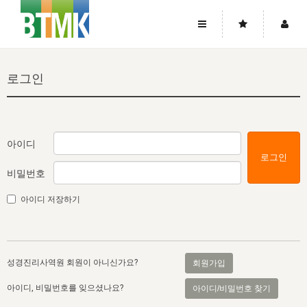
사이트맵
좌우로 스크롤하시면 더 많은 메뉴를 보실 수 있습니다.
로그인
소개
로그인
▼
주님의 회복
그리스도의 몸
회원가입
▼
워치만 니와 위트니스 리
사역
성령의 흐름
▼
소개
그리스도의 몸
성령의 흐름
아이디
로그인
고객센터
▼
한국에서의 주님의 회복의 역사
일
한국
집회 안내
▼
비밀번호
공지사항
우리의 신앙
교회
북한
방송
▼
아이디 저장하기
진리토론
자주묻는질문
외부의 평가
아시아
전국 전성도 온전하게 하는 훈련
라이프스타디
▼
사랑나눔
1:1문의
성경진리사역원
유럽
2026년 제임스 리 특별교통
방송
요셉의 창고
▼
성경진리사역원 회원이 아니신가요?
회원가입
자료실
이벤트
북미
전국 특별집회
읽기
두란노 학원
그리스도의 편지
▼
아이디, 비밀번호를 잊으셨나요?
아이디/비밀번호 찾기
확증과 비평
방송회원 기부안내
중남미