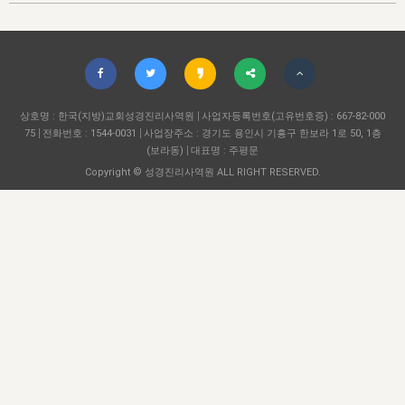
자매 온전하게 하는 훈련
성경중점진리
이른 새벽 마리아처럼
찬송과 누림
▼
이용약관
아프리카,오세아니아
2024년 전국 봉사자 집회
하나님의 경륜
1년 7차 집회 PSRP 자료실
찬송 앨범
하나님께서 정하신 길
▼
오시는길
전국 봉사자 온전하게 하는 훈련
생명공과
2000년 교회사
COPYRIGHT © 2015 BTMK ALL RIGHTS RESERVED
어린이찬송
영상 메시지
서울전시간훈련(FTTS) 수업
진리의 기초
상호명 : 한국(지방)교회성경진리사역원
성도들의 간증
사업자등록번호(고유번호증) : 667-82-000
악기 연주
목양공과
75
전화번호 : 1544-0031
사업장주소 : 경기도 용인시 기흥구 한보라 1로 50, 1층
위트니스 리 영상
교회사 연구
(보라동)
대표명 : 주평문
진리의 변호와 확증
찬송 나눔터
이상과 계시
Copyright © 성경진리사역원 ALL RIGHT RESERVED.
전국 장로 책임형제 훈련
향유를 부은 자매들
영적 생활
활력그룹 실행
전국 전시간 봉사자 훈련
장로 책임형제 진리 연구
복음 창고
성도들의 간증
란 캔거스 형제님 특별영상
전시간 봉사자 진리 연구
찬송 소개
갤러리
신성한 로맨스
다음 세대 연구집
새길 실행
다음 세대, 자료실
독일 연구, 자료실