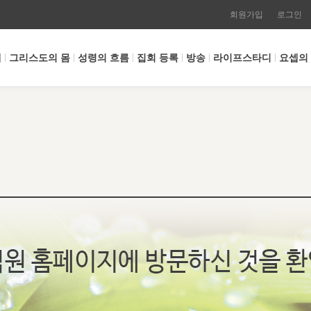
회원가입
로그인
개
그리스도의 몸
성령의 흐름
집회 등록
방송
라이프스타디
요셉의