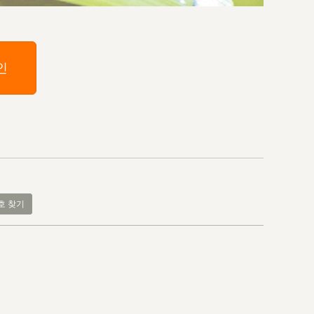
인
호 찾기