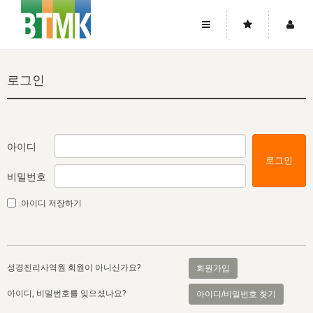
사이트맵
좌우로 스크롤하시면 더 많은 메뉴를 보실 수 있습니다.
로그인
소개
로그인
▼
주님의 회복
그리스도의 몸
회원가입
▼
워치만 니와 위트니스 리
사역
성령의 흐름
▼
소개
그리스도의 몸
성령의 흐름
아이디
로그인
고객센터
▼
한국에서의 주님의 회복의 역사
일
한국
집회 안내
▼
비밀번호
공지사항
우리의 신앙
교회
북한
방송
▼
아이디 저장하기
진리토론
자주묻는질문
외부의 평가
아시아
전국 전성도 온전하게 하는 훈련
라이프스타디
▼
사랑나눔
1:1문의
성경진리사역원
유럽
2026년 제임스 리 특별교통
방송
요셉의 창고
▼
성경진리사역원 회원이 아니신가요?
회원가입
자료실
이벤트
북미
전국 특별집회
읽기
두란노 학원
그리스도의 편지
▼
아이디, 비밀번호를 잊으셨나요?
아이디/비밀번호 찾기
확증과 비평
방송회원 기부안내
중남미