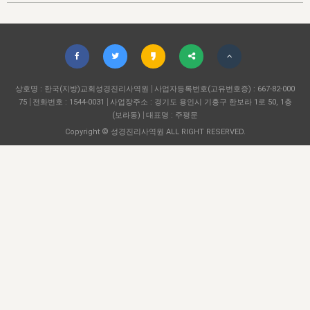
자매 온전하게 하는 훈련
성경중점진리
이른 새벽 마리아처럼
찬송과 누림
▼
이용약관
아프리카,오세아니아
2024년 전국 봉사자 집회
하나님의 경륜
1년 7차 집회 PSRP 자료실
찬송 앨범
하나님께서 정하신 길
▼
오시는길
전국 봉사자 온전하게 하는 훈련
생명공과
2000년 교회사
COPYRIGHT © 2015 BTMK ALL RIGHTS RESERVED
어린이찬송
영상 메시지
서울전시간훈련(FTTS) 수업
진리의 기초
상호명 : 한국(지방)교회성경진리사역원
성도들의 간증
사업자등록번호(고유번호증) : 667-82-000
악기 연주
목양공과
75
전화번호 : 1544-0031
사업장주소 : 경기도 용인시 기흥구 한보라 1로 50, 1층
위트니스 리 영상
교회사 연구
(보라동)
대표명 : 주평문
진리의 변호와 확증
찬송 나눔터
이상과 계시
Copyright © 성경진리사역원 ALL RIGHT RESERVED.
전국 장로 책임형제 훈련
향유를 부은 자매들
영적 생활
활력그룹 실행
전국 전시간 봉사자 훈련
장로 책임형제 진리 연구
복음 창고
성도들의 간증
란 캔거스 형제님 특별영상
전시간 봉사자 진리 연구
찬송 소개
갤러리
신성한 로맨스
다음 세대 연구집
새길 실행
다음 세대, 자료실
독일 연구, 자료실