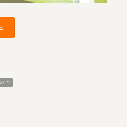
인
호 찾기