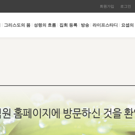
회원가입
로그인
개
그리스도의 몸
성령의 흐름
집회 등록
방송
라이프스타디
요셉의