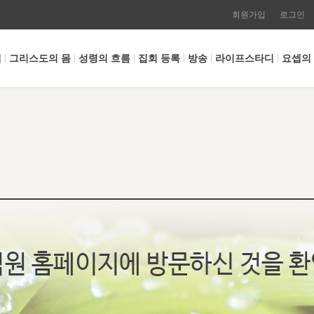
회원가입
로그인
개
그리스도의 몸
성령의 흐름
집회 등록
방송
라이프스타디
요셉의