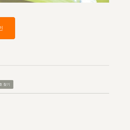
인
호 찾기