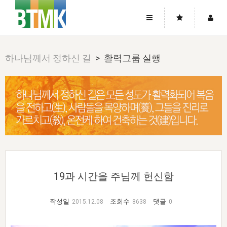
사이트맵
좌우로 스크롤하시면 더 많은 메뉴를 보실 수 있습니다.
하나님께서 정하신 길
> 활력그룹 실행
소개
로그인
▼
주님의 회복
그리스도의 몸
회원가입
▼
워치만 니와 위트니스 리
사역
성령의 흐름
▼
소개
그리스도의 몸
성령의 흐름
고객센터
▼
한국에서의 주님의 회복의 역사
일
한국
집회 안내
▼
공지사항
우리의 신앙
교회
북한
방송
▼
진리토론
자주묻는질문
외부의 평가
아시아
전국 전성도 온전하게 하는 훈련
라이프스타디
▼
19과 시간을 주님께 헌신함
사랑나눔
1:1문의
성경진리사역원
유럽
2026년 제임스 리 특별교통
방송
요셉의 창고
▼
자료실
이벤트
작성일
조회수
댓글
2015.12.08
8638
0
북미
전국 특별집회
읽기
두란노 학원
그리스도의 편지
▼
확증과 비평
방송회원 기부안내
중남미