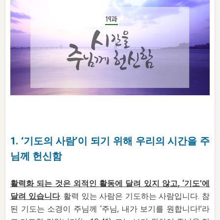
자매 온전하게 하는 훈련
성경중점진리
1년 7차 집회 PSRP 자료실
찬송과 누림
▼
이용약관
아프리카,오세아니아
2024년 전국 봉사자 집회
하나님의 경륜
이른 새벽 마리아처럼
찬송 앨범
하나님께서 정하신 길
▼
오시는길
전국 봉사자 온전하게 하는 훈련
생명공과
2000년 교회사
COPYRIGHT © 2015 BTMK ALL RIGHTS RESERVED
어린이찬송
영상 메시지
서울전시간훈련(FTTS) 수업
진리의 기초
성도들의 간증
악기 연주
목양공과
위트니스 리 영상
교회사 연구
진리의 변호와 확증
찬송 나눔터
이상과 계시
전국 장로 책임형제 훈련
향유를 부은 자매들
영적 생활
활력그룹 실행
전국 전시간 봉사자 훈련
장로 책임형제 진리 연구
복음 창고
성도들의 간증
1. ‘기도의 사람’이 되기 위해 우리의 시간을 주
란 캔거스 형제님 특별영상
전시간 봉사자 진리 연구
찬송 소개
갤러리
님께 헌신함
신성한 로맨스
다음 세대 연구집
새길 실행
다음 세대, 자료실
활력화 되는 것은 외적인 활동에 달려 있지 않고
, ‘
기도
’
에
달려 있습니다
. 활력 있는 사람은 기도하는 사람입니다. 참
독일 연구, 자료실
된 기도는 소경이 주님께 ‘주님, 내가 보기를 원합니다!’라