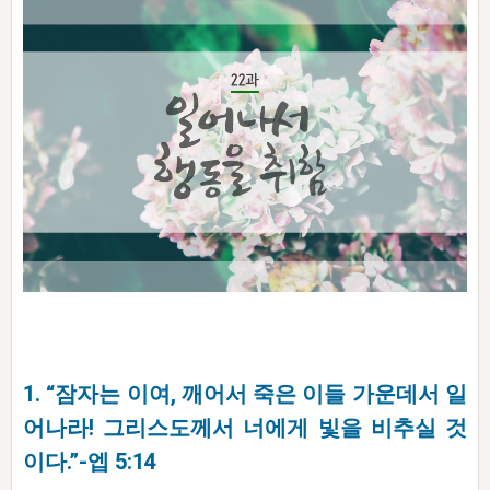
자매 온전하게 하는 훈련
성경중점진리
이른 새벽 마리아처럼
찬송과 누림
▼
이용약관
아프리카,오세아니아
2024년 전국 봉사자 집회
하나님의 경륜
1년 7차 집회 PSRP 자료실
찬송 앨범
하나님께서 정하신 길
▼
오시는길
전국 봉사자 온전하게 하는 훈련
생명공과
2000년 교회사
COPYRIGHT © 2015 BTMK ALL RIGHTS RESERVED
어린이찬송
영상 메시지
서울전시간훈련(FTTS) 수업
진리의 기초
성도들의 간증
악기 연주
목양공과
위트니스 리 영상
교회사 연구
진리의 변호와 확증
찬송 나눔터
이상과 계시
전국 장로 책임형제 훈련
향유를 부은 자매들
영적 생활
활력그룹 실행
전국 전시간 봉사자 훈련
장로 책임형제 진리 연구
복음 창고
성도들의 간증
란 캔거스 형제님 특별영상
전시간 봉사자 진리 연구
찬송 소개
갤러리
신성한 로맨스
다음 세대 연구집
새길 실행
1. “잠자는 이여, 깨어서 죽은 이들 가운데서 일
다음 세대, 자료실
어나라! 그리스도께서 너에게 빛을 비추실 것
독일 연구, 자료실
이다.”-엡 5:14