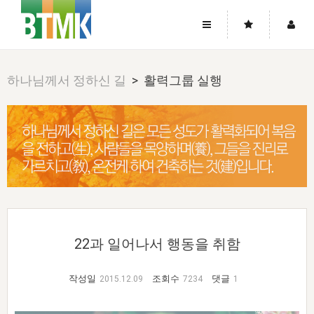
사이트맵
좌우로 스크롤하시면 더 많은 메뉴를 보실 수 있습니다.
하나님께서 정하신 길
> 활력그룹 실행
소개
로그인
▼
주님의 회복
그리스도의 몸
회원가입
▼
워치만 니와 위트니스 리
사역
성령의 흐름
▼
소개
그리스도의 몸
성령의 흐름
고객센터
▼
한국에서의 주님의 회복의 역사
일
한국
집회 안내
▼
공지사항
우리의 신앙
교회
북한
방송
▼
진리토론
자주묻는질문
외부의 평가
아시아
전국 전성도 온전하게 하는 훈련
라이프스타디
▼
22과 일어나서 행동을 취함
사랑나눔
1:1문의
성경진리사역원
유럽
2026년 제임스 리 특별교통
방송
요셉의 창고
▼
자료실
이벤트
작성일
조회수
댓글
2015.12.09
7234
1
북미
전국 특별집회
읽기
두란노 학원
그리스도의 편지
▼
확증과 비평
방송회원 기부안내
중남미