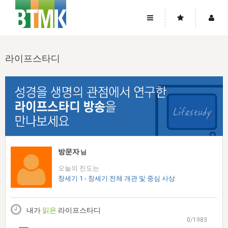
사이트맵
좌우로 스크롤하시면 더 많은 메뉴를 보실 수 있습니다.
라이프스타디
소개
로그인
▼
주님의 회복
그리스도의 몸
회원가입
▼
워치만 니와 위트니스 리
사역
성령의 흐름
▼
소개
그리스도의 몸
성령의 흐름
고객센터
▼
한국에서의 주님의 회복의 역사
일
한국
집회 안내
▼
공지사항
우리의 신앙
교회
북한
방송
▼
방문자
님
진리토론
자주묻는질문
외부의 평가
아시아
오늘의 진도는
전국 전성도 온전하게 하는 훈련
라이프스타디
▼
사랑나눔
창세기 1 - 창세기 전체 개관 및 중심 사상
1:1문의
성경진리사역원
유럽
2026년 제임스 리 특별교통
방송
요셉의 창고
▼
자료실
이벤트
북미
전국 특별집회
내가
읽은
라이프스타디
읽기
두란노 학원
그리스도의 편지
▼
확증과 비평
0
/1983
방송회원 기부안내
중남미