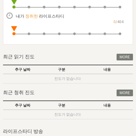
자매 온전하게 하는 훈련
성경중점진리
1년 7차 집회 PSRP 자료실
찬송과 누림
▼
이용약관
아프리카,오세아니아
2024년 전국 봉사자 집회
하나님의 경륜
이른 새벽 마리아처럼
찬송 앨범
하나님께서 정하신 길
▼
내가
청취한
라이프스타디
오시는길
0
/404
전국 봉사자 온전하게 하는 훈련
생명공과
2000년 교회사
COPYRIGHT © 2015 BTMK ALL RIGHTS RESERVED
어린이찬송
영상 메시지
서울전시간훈련(FTTS) 수업
진리의 기초
성도들의 간증
악기 연주
목양공과
위트니스 리 영상
교회사 연구
진리의 변호와 확증
찬송 나눔터
이상과 계시
최근 읽기 진도
MORE
전국 장로 책임형제 훈련
향유를 부은 자매들
영적 생활
활력그룹 실행
추구 날짜
구분
내용
전국 전시간 봉사자 훈련
장로 책임형제 진리 연구
복음 창고
성도들의 간증
진도가 없습니다.
란 캔거스 형제님 특별영상
전시간 봉사자 진리 연구
찬송 소개
갤러리
최근 청취 진도
MORE
신성한 로맨스
다음 세대 연구집
새길 실행
추구 날짜
구분
내용
다음 세대, 자료실
진도가 없습니다.
독일 연구, 자료실
라이프스타디 방송