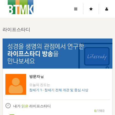
사이트맵
좌우로 스크롤하시면 더 많은 메뉴를 보실 수 있습니다.
라이프스타디
소개
로그인
▼
주님의 회복
그리스도의 몸
회원가입
▼
워치만 니와 위트니스 리
사역
성령의 흐름
▼
소개
그리스도의 몸
성령의 흐름
고객센터
▼
한국에서의 주님의 회복의 역사
일
한국
집회 안내
▼
공지사항
우리의 신앙
교회
북한
방송
▼
방문자
님
진리토론
자주묻는질문
외부의 평가
아시아
오늘의 진도는
전국 전성도 온전하게 하는 훈련
라이프스타디
▼
사랑나눔
창세기 1 - 창세기 전체 개관 및 중심 사상
1:1문의
성경진리사역원
유럽
2026년 제임스 리 특별교통
방송
요셉의 창고
▼
자료실
이벤트
북미
전국 특별집회
내가
읽은
라이프스타디
읽기
두란노 학원
그리스도의 편지
▼
확증과 비평
0
/1983
방송회원 기부안내
중남미