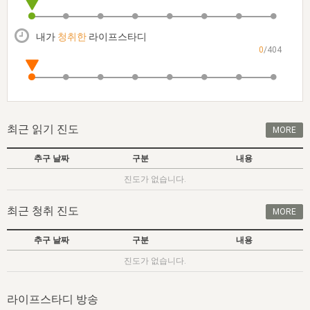
자매 온전하게 하는 훈련
성경중점진리
이른 새벽 마리아처럼
찬송과 누림
▼
이용약관
아프리카,오세아니아
2024년 전국 봉사자 집회
하나님의 경륜
1년 7차 집회 PSRP 자료실
찬송 앨범
하나님께서 정하신 길
▼
내가
청취한
라이프스타디
오시는길
0
/404
전국 봉사자 온전하게 하는 훈련
생명공과
2000년 교회사
COPYRIGHT © 2015 BTMK ALL RIGHTS RESERVED
어린이찬송
영상 메시지
서울전시간훈련(FTTS) 수업
진리의 기초
성도들의 간증
악기 연주
목양공과
위트니스 리 영상
교회사 연구
진리의 변호와 확증
찬송 나눔터
이상과 계시
최근 읽기 진도
MORE
전국 장로 책임형제 훈련
향유를 부은 자매들
영적 생활
활력그룹 실행
추구 날짜
구분
내용
전국 전시간 봉사자 훈련
장로 책임형제 진리 연구
복음 창고
성도들의 간증
진도가 없습니다.
란 캔거스 형제님 특별영상
전시간 봉사자 진리 연구
찬송 소개
갤러리
최근 청취 진도
MORE
신성한 로맨스
다음 세대 연구집
새길 실행
추구 날짜
구분
내용
다음 세대, 자료실
진도가 없습니다.
독일 연구, 자료실
라이프스타디 방송