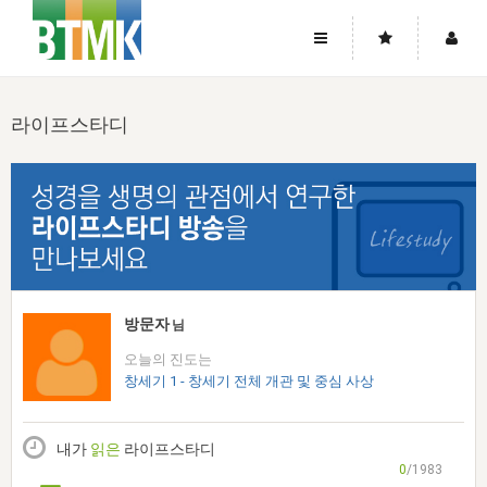
사이트맵
좌우로 스크롤하시면 더 많은 메뉴를 보실 수 있습니다.
라이프스타디
소개
로그인
▼
주님의 회복
그리스도의 몸
회원가입
▼
워치만 니와 위트니스 리
사역
성령의 흐름
▼
소개
그리스도의 몸
성령의 흐름
고객센터
▼
한국에서의 주님의 회복의 역사
일
한국
집회 안내
▼
공지사항
우리의 신앙
교회
북한
방송
▼
방문자
님
진리토론
자주묻는질문
외부의 평가
아시아
오늘의 진도는
전국 전성도 온전하게 하는 훈련
라이프스타디
▼
사랑나눔
창세기 1 - 창세기 전체 개관 및 중심 사상
1:1문의
성경진리사역원
유럽
2026년 제임스 리 특별교통
방송
요셉의 창고
▼
자료실
이벤트
북미
전국 특별집회
내가
읽은
라이프스타디
읽기
두란노 학원
그리스도의 편지
▼
확증과 비평
0
/1983
방송회원 기부안내
중남미