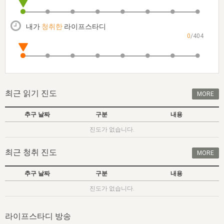
자매 온전하게 하는 훈련
성경중점진리
이른 새벽 마리아처럼
찬송과 누림
▼
이용약관
아프리카,오세아니아
2024년 전국 봉사자 집회
하나님의 경륜
1년 7차 집회 PSRP 자료실
찬송 앨범
하나님께서 정하신 길
▼
내가
청취한
라이프스타디
오시는길
0
/404
전국 봉사자 온전하게 하는 훈련
생명공과
2000년 교회사
COPYRIGHT © 2015 BTMK ALL RIGHTS RESERVED
어린이찬송
영상 메시지
서울전시간훈련(FTTS) 수업
진리의 기초
성도들의 간증
악기 연주
목양공과
위트니스 리 영상
교회사 연구
진리의 변호와 확증
찬송 나눔터
이상과 계시
최근 읽기 진도
MORE
전국 장로 책임형제 훈련
향유를 부은 자매들
영적 생활
활력그룹 실행
추구 날짜
구분
내용
전국 전시간 봉사자 훈련
장로 책임형제 진리 연구
복음 창고
성도들의 간증
진도가 없습니다.
란 캔거스 형제님 특별영상
전시간 봉사자 진리 연구
찬송 소개
갤러리
최근 청취 진도
MORE
신성한 로맨스
다음 세대 연구집
새길 실행
추구 날짜
구분
내용
다음 세대, 자료실
진도가 없습니다.
독일 연구, 자료실
라이프스타디 방송