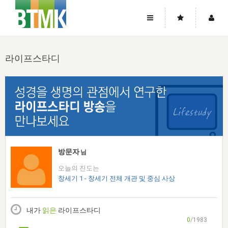
사이트맵
좌우로 스크롤하시면 더 많은 메뉴를 보실 수 있습니다.
라이프스타디
소개
로그인
▼
주님의 회복
그리스도의 몸
회원가입
▼
워치만 니와 위트니스 리
사역
성령의 흐름
▼
소개
그리스도의 몸
성령의 흐름
고객센터
▼
한국에서의 주님의 회복의 역사
일
한국
집회 안내
▼
공지사항
우리의 신앙
교회
북한
방송
▼
방문자
님
진리토론
자주묻는질문
외부의 평가
아시아
오늘의 진도는
전국 전성도 온전하게 하는 훈련
라이프스타디
▼
사랑나눔
창세기 1 - 창세기 전체 개관 및 중심 사상
1:1문의
성경진리사역원
유럽
2026년 제임스 리 특별교통
방송
요셉의 창고
▼
자료실
이벤트
북미
전국 특별집회
내가
읽은
라이프스타디
읽기
두란노 학원
그리스도의 편지
▼
확증과 비평
0
/1983
방송회원 기부안내
중남미