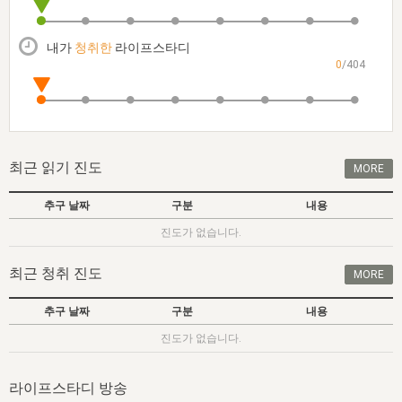
자매 온전하게 하는 훈련
성경중점진리
1년 7차 집회 PSRP 자료실
찬송과 누림
▼
이용약관
아프리카,오세아니아
2024년 전국 봉사자 집회
하나님의 경륜
이른 새벽 마리아처럼
찬송 앨범
하나님께서 정하신 길
▼
내가
청취한
라이프스타디
오시는길
0
/404
전국 봉사자 온전하게 하는 훈련
생명공과
2000년 교회사
COPYRIGHT © 2015 BTMK ALL RIGHTS RESERVED
어린이찬송
영상 메시지
서울전시간훈련(FTTS) 수업
진리의 기초
성도들의 간증
악기 연주
목양공과
위트니스 리 영상
교회사 연구
진리의 변호와 확증
찬송 나눔터
이상과 계시
최근 읽기 진도
MORE
전국 장로 책임형제 훈련
향유를 부은 자매들
영적 생활
활력그룹 실행
추구 날짜
구분
내용
전국 전시간 봉사자 훈련
장로 책임형제 진리 연구
복음 창고
성도들의 간증
진도가 없습니다.
란 캔거스 형제님 특별영상
전시간 봉사자 진리 연구
찬송 소개
갤러리
최근 청취 진도
MORE
신성한 로맨스
다음 세대 연구집
새길 실행
추구 날짜
구분
내용
다음 세대, 자료실
진도가 없습니다.
독일 연구, 자료실
라이프스타디 방송