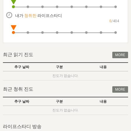
자매 온전하게 하는 훈련
성경중점진리
1년 7차 집회 PSRP 자료실
찬송과 누림
▼
이용약관
아프리카,오세아니아
2024년 전국 봉사자 집회
하나님의 경륜
이른 새벽 마리아처럼
찬송 앨범
하나님께서 정하신 길
▼
내가
청취한
라이프스타디
오시는길
0
/404
전국 봉사자 온전하게 하는 훈련
생명공과
2000년 교회사
COPYRIGHT © 2015 BTMK ALL RIGHTS RESERVED
어린이찬송
영상 메시지
서울전시간훈련(FTTS) 수업
진리의 기초
성도들의 간증
악기 연주
목양공과
위트니스 리 영상
교회사 연구
진리의 변호와 확증
찬송 나눔터
이상과 계시
최근 읽기 진도
MORE
전국 장로 책임형제 훈련
향유를 부은 자매들
영적 생활
활력그룹 실행
추구 날짜
구분
내용
전국 전시간 봉사자 훈련
장로 책임형제 진리 연구
복음 창고
성도들의 간증
진도가 없습니다.
란 캔거스 형제님 특별영상
전시간 봉사자 진리 연구
찬송 소개
갤러리
최근 청취 진도
MORE
신성한 로맨스
다음 세대 연구집
새길 실행
추구 날짜
구분
내용
다음 세대, 자료실
진도가 없습니다.
독일 연구, 자료실
라이프스타디 방송