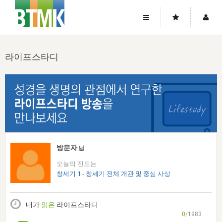
사이트맵
좌우로 스크롤하시면 더 많은 메뉴를 보실 수 있습니다.
라이프스타디
소개
로그인
▼
주님의 회복
그리스도의 몸
회원가입
▼
워치만 니와 위트니스 리
사역
성령의 흐름
▼
소개
그리스도의 몸
성령의 흐름
고객센터
▼
한국에서의 주님의 회복의 역사
일
한국
집회 안내
▼
공지사항
우리의 신앙
교회
북한
방송
▼
방문자
님
진리토론
자주묻는질문
외부의 평가
아시아
오늘의 진도는
전국 전성도 온전하게 하는 훈련
라이프스타디
▼
사랑나눔
창세기 1 - 창세기 전체 개관 및 중심 사상
1:1문의
성경진리사역원
유럽
2026년 제임스 리 특별교통
방송
요셉의 창고
▼
자료실
이벤트
북미
전국 특별집회
내가
읽은
라이프스타디
읽기
두란노 학원
그리스도의 편지
▼
확증과 비평
0
/1983
방송회원 기부안내
중남미