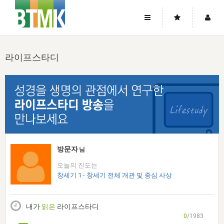
사이트맵
좌우로 스크롤하시면 더 많은 메뉴를 보실 수 있습니다.
라이프스타디
소개
로그인
▼
주님의 회복
그리스도의 몸
회원가입
▼
워치만 니와 위트니스 리
사역
성령의 흐름
▼
소개
그리스도의 몸
성령의 흐름
고객센터
▼
한국에서의 주님의 회복의 역사
일
한국
집회 안내
▼
공지사항
우리의 신앙
교회
북한
방송
▼
방문자
님
진리토론
자주묻는질문
외부의 평가
아시아
오늘의 진도는
전국 전성도 온전하게 하는 훈련
라이프스타디
▼
사랑나눔
창세기 1 - 창세기 전체 개관 및 중심 사상
1:1문의
성경진리사역원
유럽
2026년 제임스 리 특별교통
방송
요셉의 창고
▼
자료실
이벤트
북미
전국 특별집회
내가
읽은
라이프스타디
읽기
두란노 학원
그리스도의 편지
▼
확증과 비평
0
/1983
방송회원 기부안내
중남미