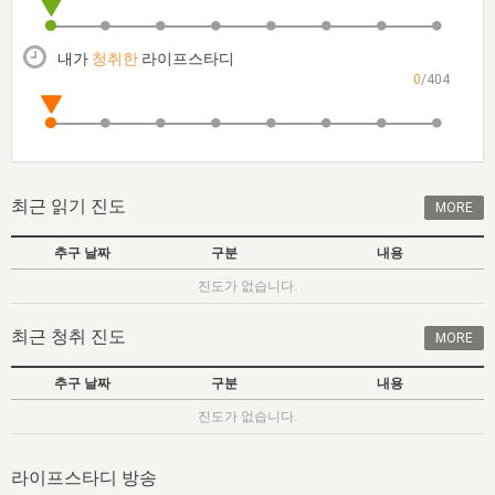
자매 온전하게 하는 훈련
성경중점진리
1년 7차 집회 PSRP 자료실
찬송과 누림
▼
이용약관
아프리카,오세아니아
2024년 전국 봉사자 집회
하나님의 경륜
이른 새벽 마리아처럼
찬송 앨범
하나님께서 정하신 길
▼
내가
청취한
라이프스타디
오시는길
0
/404
전국 봉사자 온전하게 하는 훈련
생명공과
2000년 교회사
COPYRIGHT © 2015 BTMK ALL RIGHTS RESERVED
어린이찬송
영상 메시지
서울전시간훈련(FTTS) 수업
진리의 기초
성도들의 간증
악기 연주
목양공과
위트니스 리 영상
교회사 연구
진리의 변호와 확증
찬송 나눔터
이상과 계시
최근 읽기 진도
MORE
전국 장로 책임형제 훈련
향유를 부은 자매들
영적 생활
활력그룹 실행
추구 날짜
구분
내용
전국 전시간 봉사자 훈련
장로 책임형제 진리 연구
복음 창고
성도들의 간증
진도가 없습니다.
란 캔거스 형제님 특별영상
전시간 봉사자 진리 연구
찬송 소개
갤러리
최근 청취 진도
MORE
신성한 로맨스
다음 세대 연구집
새길 실행
추구 날짜
구분
내용
다음 세대, 자료실
진도가 없습니다.
독일 연구, 자료실
라이프스타디 방송