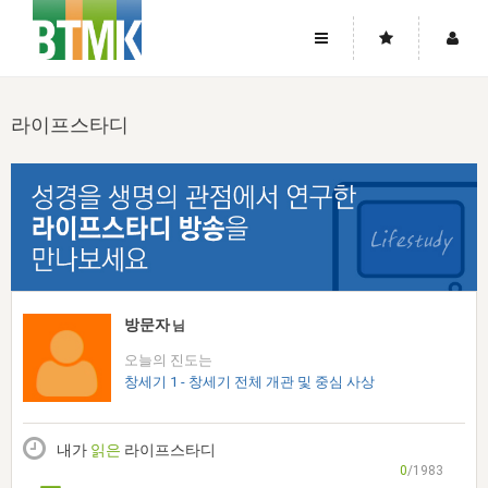
사이트맵
좌우로 스크롤하시면 더 많은 메뉴를 보실 수 있습니다.
라이프스타디
소개
로그인
▼
주님의 회복
그리스도의 몸
회원가입
▼
워치만 니와 위트니스 리
사역
성령의 흐름
▼
소개
그리스도의 몸
성령의 흐름
고객센터
▼
한국에서의 주님의 회복의 역사
일
한국
집회 안내
▼
공지사항
우리의 신앙
교회
북한
방송
▼
방문자
님
진리토론
자주묻는질문
외부의 평가
아시아
오늘의 진도는
전국 전성도 온전하게 하는 훈련
라이프스타디
▼
사랑나눔
창세기 1 - 창세기 전체 개관 및 중심 사상
1:1문의
성경진리사역원
유럽
2026년 제임스 리 특별교통
방송
요셉의 창고
▼
자료실
이벤트
북미
전국 특별집회
내가
읽은
라이프스타디
읽기
두란노 학원
그리스도의 편지
▼
확증과 비평
0
/1983
방송회원 기부안내
중남미