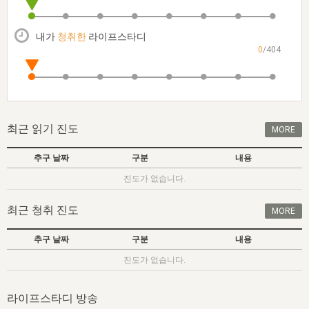
자매 온전하게 하는 훈련
성경중점진리
1년 7차 집회 PSRP 자료실
찬송과 누림
▼
이용약관
아프리카,오세아니아
2024년 전국 봉사자 집회
하나님의 경륜
이른 새벽 마리아처럼
찬송 앨범
하나님께서 정하신 길
▼
내가
청취한
라이프스타디
오시는길
0
/404
전국 봉사자 온전하게 하는 훈련
생명공과
2000년 교회사
COPYRIGHT © 2015 BTMK ALL RIGHTS RESERVED
어린이찬송
영상 메시지
서울전시간훈련(FTTS) 수업
진리의 기초
성도들의 간증
악기 연주
목양공과
위트니스 리 영상
교회사 연구
진리의 변호와 확증
찬송 나눔터
이상과 계시
최근 읽기 진도
MORE
전국 장로 책임형제 훈련
향유를 부은 자매들
영적 생활
활력그룹 실행
추구 날짜
구분
내용
전국 전시간 봉사자 훈련
장로 책임형제 진리 연구
복음 창고
성도들의 간증
진도가 없습니다.
란 캔거스 형제님 특별영상
전시간 봉사자 진리 연구
찬송 소개
갤러리
최근 청취 진도
MORE
신성한 로맨스
다음 세대 연구집
새길 실행
추구 날짜
구분
내용
다음 세대, 자료실
진도가 없습니다.
독일 연구, 자료실
라이프스타디 방송