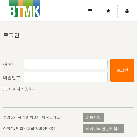
사이트맵
좌우로 스크롤하시면 더 많은 메뉴를 보실 수 있습니다.
로그인
소개
로그인
▼
주님의 회복
그리스도의 몸
회원가입
▼
워치만 니와 위트니스 리
사역
성령의 흐름
▼
소개
그리스도의 몸
성령의 흐름
아이디
로그인
고객센터
▼
한국에서의 주님의 회복의 역사
일
한국
집회 안내
▼
비밀번호
공지사항
우리의 신앙
교회
북한
방송
▼
아이디 저장하기
진리토론
자주묻는질문
외부의 평가
아시아
전국 전성도 온전하게 하는 훈련
라이프스타디
▼
사랑나눔
1:1문의
성경진리사역원
유럽
2026년 제임스 리 특별교통
방송
요셉의 창고
▼
성경진리사역원 회원이 아니신가요?
회원가입
자료실
이벤트
북미
전국 특별집회
읽기
두란노 학원
그리스도의 편지
▼
아이디, 비밀번호를 잊으셨나요?
아이디/비밀번호 찾기
확증과 비평
방송회원 기부안내
중남미