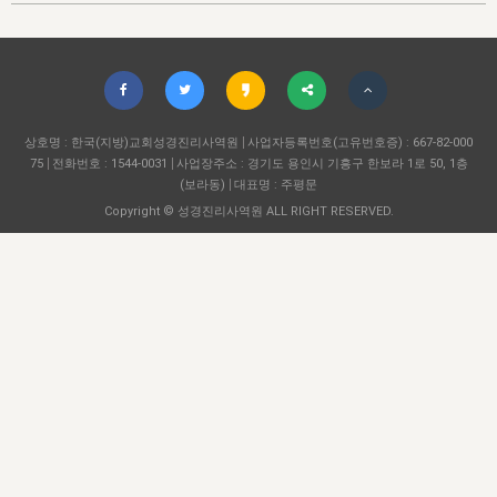
자매 온전하게 하는 훈련
성경중점진리
1년 7차 집회 PSRP 자료실
찬송과 누림
▼
이용약관
아프리카,오세아니아
2024년 전국 봉사자 집회
하나님의 경륜
이른 새벽 마리아처럼
찬송 앨범
하나님께서 정하신 길
▼
오시는길
전국 봉사자 온전하게 하는 훈련
생명공과
2000년 교회사
COPYRIGHT © 2015 BTMK ALL RIGHTS RESERVED
어린이찬송
영상 메시지
서울전시간훈련(FTTS) 수업
진리의 기초
상호명 : 한국(지방)교회성경진리사역원
성도들의 간증
사업자등록번호(고유번호증) : 667-82-000
악기 연주
목양공과
75
전화번호 : 1544-0031
사업장주소 : 경기도 용인시 기흥구 한보라 1로 50, 1층
위트니스 리 영상
교회사 연구
(보라동)
대표명 : 주평문
진리의 변호와 확증
찬송 나눔터
이상과 계시
Copyright © 성경진리사역원 ALL RIGHT RESERVED.
전국 장로 책임형제 훈련
향유를 부은 자매들
영적 생활
활력그룹 실행
전국 전시간 봉사자 훈련
장로 책임형제 진리 연구
복음 창고
성도들의 간증
란 캔거스 형제님 특별영상
전시간 봉사자 진리 연구
찬송 소개
갤러리
신성한 로맨스
다음 세대 연구집
새길 실행
다음 세대, 자료실
독일 연구, 자료실