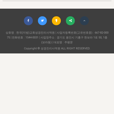
자매 온전하게 하는 훈련
성경중점진리
이른 새벽 마리아처럼
찬송과 누림
▼
이용약관
아프리카,오세아니아
2024년 전국 봉사자 집회
하나님의 경륜
1년 7차 집회 PSRP 자료실
찬송 앨범
하나님께서 정하신 길
▼
오시는길
전국 봉사자 온전하게 하는 훈련
생명공과
2000년 교회사
COPYRIGHT © 2015 BTMK ALL RIGHTS RESERVED
어린이찬송
영상 메시지
서울전시간훈련(FTTS) 수업
진리의 기초
상호명 : 한국(지방)교회성경진리사역원
성도들의 간증
사업자등록번호(고유번호증) : 667-82-000
악기 연주
목양공과
75
전화번호 : 1544-0031
사업장주소 : 경기도 용인시 기흥구 한보라 1로 50, 1층
위트니스 리 영상
교회사 연구
(보라동)
대표명 : 주평문
진리의 변호와 확증
찬송 나눔터
이상과 계시
Copyright © 성경진리사역원 ALL RIGHT RESERVED.
전국 장로 책임형제 훈련
향유를 부은 자매들
영적 생활
활력그룹 실행
전국 전시간 봉사자 훈련
장로 책임형제 진리 연구
복음 창고
성도들의 간증
란 캔거스 형제님 특별영상
전시간 봉사자 진리 연구
찬송 소개
갤러리
신성한 로맨스
다음 세대 연구집
새길 실행
다음 세대, 자료실
독일 연구, 자료실