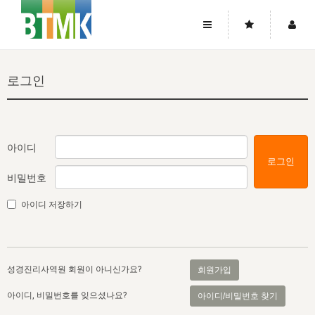
사이트맵
좌우로 스크롤하시면 더 많은 메뉴를 보실 수 있습니다.
로그인
소개
로그인
▼
주님의 회복
그리스도의 몸
회원가입
▼
워치만 니와 위트니스 리
사역
성령의 흐름
▼
소개
그리스도의 몸
성령의 흐름
아이디
로그인
고객센터
▼
한국에서의 주님의 회복의 역사
일
한국
집회 안내
▼
비밀번호
공지사항
우리의 신앙
교회
북한
방송
▼
아이디 저장하기
진리토론
자주묻는질문
외부의 평가
아시아
전국 전성도 온전하게 하는 훈련
라이프스타디
▼
사랑나눔
1:1문의
성경진리사역원
유럽
2026년 제임스 리 특별교통
방송
요셉의 창고
▼
성경진리사역원 회원이 아니신가요?
회원가입
자료실
이벤트
북미
전국 특별집회
읽기
두란노 학원
그리스도의 편지
▼
아이디, 비밀번호를 잊으셨나요?
아이디/비밀번호 찾기
확증과 비평
방송회원 기부안내
중남미