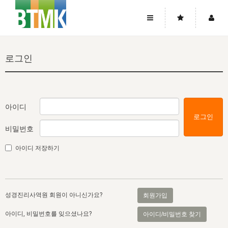
사이트맵
좌우로 스크롤하시면 더 많은 메뉴를 보실 수 있습니다.
로그인
소개
로그인
▼
주님의 회복
그리스도의 몸
회원가입
▼
워치만 니와 위트니스 리
사역
성령의 흐름
▼
소개
그리스도의 몸
성령의 흐름
아이디
로그인
고객센터
▼
한국에서의 주님의 회복의 역사
일
한국
집회 안내
▼
비밀번호
공지사항
우리의 신앙
교회
북한
방송
▼
아이디 저장하기
진리토론
자주묻는질문
외부의 평가
아시아
전국 전성도 온전하게 하는 훈련
라이프스타디
▼
사랑나눔
1:1문의
성경진리사역원
유럽
2026년 제임스 리 특별교통
방송
요셉의 창고
▼
성경진리사역원 회원이 아니신가요?
회원가입
자료실
이벤트
북미
전국 특별집회
읽기
두란노 학원
그리스도의 편지
▼
아이디, 비밀번호를 잊으셨나요?
아이디/비밀번호 찾기
확증과 비평
방송회원 기부안내
중남미