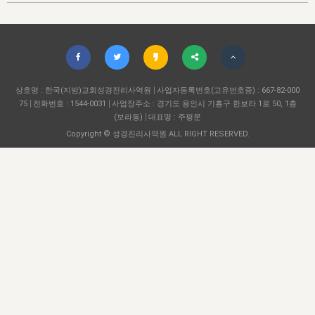
자매 온전하게 하는 훈련
성경중점진리
1년 7차 집회 PSRP 자료실
찬송과 누림
▼
이용약관
아프리카,오세아니아
2024년 전국 봉사자 집회
하나님의 경륜
이른 새벽 마리아처럼
찬송 앨범
하나님께서 정하신 길
▼
오시는길
전국 봉사자 온전하게 하는 훈련
생명공과
2000년 교회사
COPYRIGHT © 2015 BTMK ALL RIGHTS RESERVED
어린이찬송
영상 메시지
서울전시간훈련(FTTS) 수업
진리의 기초
상호명 : 한국(지방)교회성경진리사역원
성도들의 간증
사업자등록번호(고유번호증) : 667-82-000
악기 연주
목양공과
75
전화번호 : 1544-0031
사업장주소 : 경기도 용인시 기흥구 한보라 1로 50, 1층
위트니스 리 영상
교회사 연구
(보라동)
대표명 : 주평문
진리의 변호와 확증
찬송 나눔터
이상과 계시
Copyright © 성경진리사역원 ALL RIGHT RESERVED.
전국 장로 책임형제 훈련
향유를 부은 자매들
영적 생활
활력그룹 실행
전국 전시간 봉사자 훈련
장로 책임형제 진리 연구
복음 창고
성도들의 간증
란 캔거스 형제님 특별영상
전시간 봉사자 진리 연구
찬송 소개
갤러리
신성한 로맨스
다음 세대 연구집
새길 실행
다음 세대, 자료실
독일 연구, 자료실