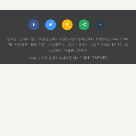
자매 온전하게 하는 훈련
성경중점진리
이른 새벽 마리아처럼
찬송과 누림
▼
이용약관
아프리카,오세아니아
2024년 전국 봉사자 집회
하나님의 경륜
1년 7차 집회 PSRP 자료실
찬송 앨범
하나님께서 정하신 길
▼
오시는길
전국 봉사자 온전하게 하는 훈련
생명공과
2000년 교회사
COPYRIGHT © 2015 BTMK ALL RIGHTS RESERVED
어린이찬송
영상 메시지
서울전시간훈련(FTTS) 수업
진리의 기초
상호명 : 한국(지방)교회성경진리사역원
성도들의 간증
사업자등록번호(고유번호증) : 667-82-000
악기 연주
목양공과
75
전화번호 : 1544-0031
사업장주소 : 경기도 용인시 기흥구 한보라 1로 50, 1층
위트니스 리 영상
교회사 연구
(보라동)
대표명 : 주평문
진리의 변호와 확증
찬송 나눔터
이상과 계시
Copyright © 성경진리사역원 ALL RIGHT RESERVED.
전국 장로 책임형제 훈련
향유를 부은 자매들
영적 생활
활력그룹 실행
전국 전시간 봉사자 훈련
장로 책임형제 진리 연구
복음 창고
성도들의 간증
란 캔거스 형제님 특별영상
전시간 봉사자 진리 연구
찬송 소개
갤러리
신성한 로맨스
다음 세대 연구집
새길 실행
다음 세대, 자료실
독일 연구, 자료실