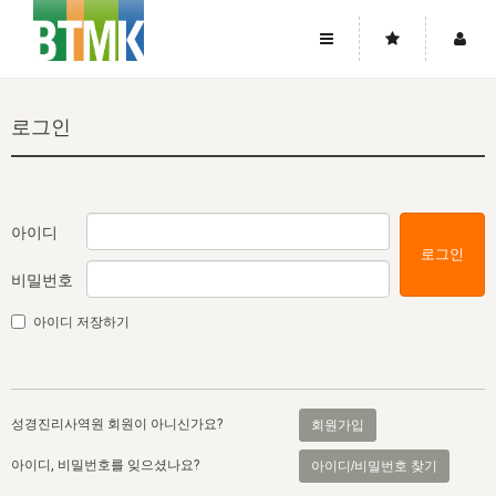
사이트맵
좌우로 스크롤하시면 더 많은 메뉴를 보실 수 있습니다.
로그인
소개
로그인
▼
주님의 회복
그리스도의 몸
회원가입
▼
워치만 니와 위트니스 리
사역
성령의 흐름
▼
소개
그리스도의 몸
성령의 흐름
아이디
로그인
고객센터
▼
한국에서의 주님의 회복의 역사
일
한국
집회 안내
▼
비밀번호
공지사항
우리의 신앙
교회
북한
방송
▼
아이디 저장하기
진리토론
자주묻는질문
외부의 평가
아시아
전국 전성도 온전하게 하는 훈련
라이프스타디
▼
사랑나눔
1:1문의
성경진리사역원
유럽
2026년 제임스 리 특별교통
방송
요셉의 창고
▼
성경진리사역원 회원이 아니신가요?
회원가입
자료실
이벤트
북미
전국 특별집회
읽기
두란노 학원
그리스도의 편지
▼
아이디, 비밀번호를 잊으셨나요?
아이디/비밀번호 찾기
확증과 비평
방송회원 기부안내
중남미