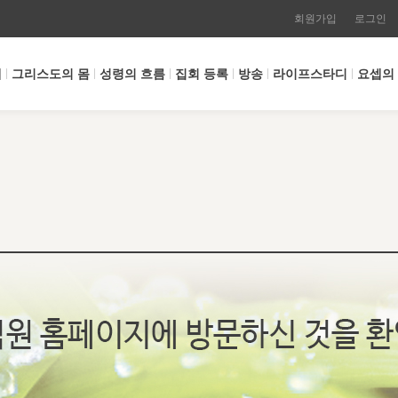
회원가입
로그인
개
그리스도의 몸
성령의 흐름
집회 등록
방송
라이프스타디
요셉의