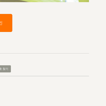
인
호 찾기