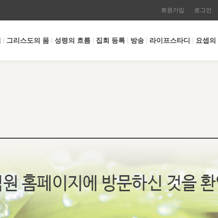
회원가입
로그인
개
그리스도의 몸
성령의 흐름
집회 등록
방송
라이프스타디
요셉의