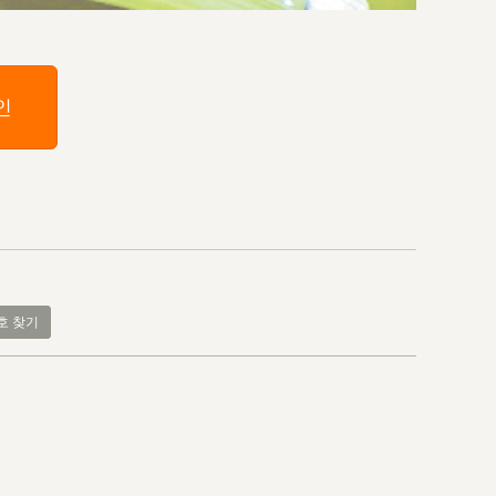
인
호 찾기