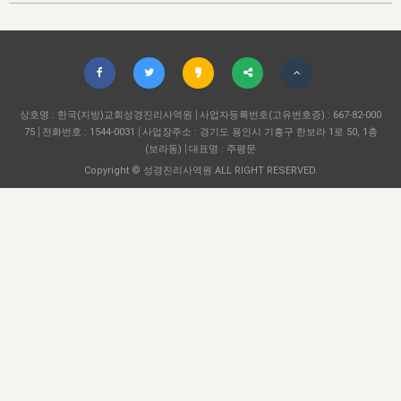
자매 온전하게 하는 훈련
성경중점진리
이른 새벽 마리아처럼
찬송과 누림
▼
이용약관
아프리카,오세아니아
2024년 전국 봉사자 집회
하나님의 경륜
1년 7차 집회 PSRP 자료실
찬송 앨범
하나님께서 정하신 길
▼
오시는길
전국 봉사자 온전하게 하는 훈련
생명공과
2000년 교회사
COPYRIGHT © 2015 BTMK ALL RIGHTS RESERVED
어린이찬송
영상 메시지
서울전시간훈련(FTTS) 수업
진리의 기초
상호명 : 한국(지방)교회성경진리사역원
성도들의 간증
사업자등록번호(고유번호증) : 667-82-000
악기 연주
목양공과
75
전화번호 : 1544-0031
사업장주소 : 경기도 용인시 기흥구 한보라 1로 50, 1층
위트니스 리 영상
교회사 연구
(보라동)
대표명 : 주평문
진리의 변호와 확증
찬송 나눔터
이상과 계시
Copyright © 성경진리사역원 ALL RIGHT RESERVED.
전국 장로 책임형제 훈련
향유를 부은 자매들
영적 생활
활력그룹 실행
전국 전시간 봉사자 훈련
장로 책임형제 진리 연구
복음 창고
성도들의 간증
란 캔거스 형제님 특별영상
전시간 봉사자 진리 연구
찬송 소개
갤러리
신성한 로맨스
다음 세대 연구집
새길 실행
다음 세대, 자료실
독일 연구, 자료실