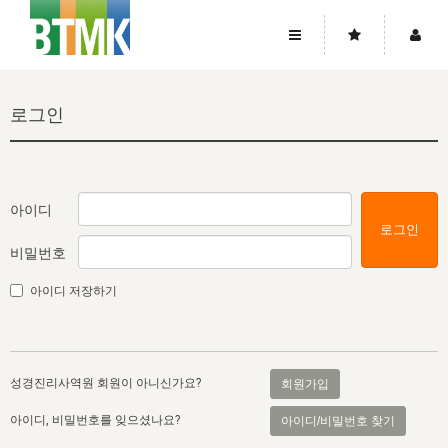
사이트맵
좌우로 스크롤하시면 더 많은 메뉴를 보실 수 있습니다.
로그인
소개
로그인
▼
주님의 회복
그리스도의 몸
회원가입
▼
워치만 니와 위트니스 리
사역
성령의 흐름
▼
소개
그리스도의 몸
성령의 흐름
아이디
로그인
고객센터
▼
한국에서의 주님의 회복의 역사
일
한국
집회 안내
▼
비밀번호
공지사항
우리의 신앙
교회
북한
방송
▼
아이디 저장하기
진리토론
자주묻는질문
외부의 평가
아시아
전국 전성도 온전하게 하는 훈련
라이프스타디
▼
사랑나눔
1:1문의
성경진리사역원
유럽
2026년 제임스 리 특별교통
방송
요셉의 창고
▼
성경진리사역원 회원이 아니신가요?
회원가입
자료실
이벤트
북미
전국 특별집회
읽기
두란노 학원
그리스도의 편지
▼
아이디, 비밀번호를 잊으셨나요?
아이디/비밀번호 찾기
확증과 비평
방송회원 기부안내
중남미