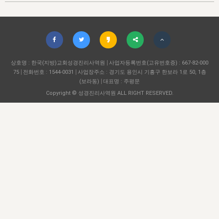
자매 온전하게 하는 훈련
성경중점진리
이른 새벽 마리아처럼
찬송과 누림
▼
이용약관
아프리카,오세아니아
2024년 전국 봉사자 집회
하나님의 경륜
1년 7차 집회 PSRP 자료실
찬송 앨범
하나님께서 정하신 길
▼
오시는길
전국 봉사자 온전하게 하는 훈련
생명공과
2000년 교회사
COPYRIGHT © 2015 BTMK ALL RIGHTS RESERVED
어린이찬송
영상 메시지
서울전시간훈련(FTTS) 수업
진리의 기초
상호명 : 한국(지방)교회성경진리사역원
성도들의 간증
사업자등록번호(고유번호증) : 667-82-000
악기 연주
목양공과
75
전화번호 : 1544-0031
사업장주소 : 경기도 용인시 기흥구 한보라 1로 50, 1층
위트니스 리 영상
교회사 연구
(보라동)
대표명 : 주평문
진리의 변호와 확증
찬송 나눔터
이상과 계시
Copyright © 성경진리사역원 ALL RIGHT RESERVED.
전국 장로 책임형제 훈련
향유를 부은 자매들
영적 생활
활력그룹 실행
전국 전시간 봉사자 훈련
장로 책임형제 진리 연구
복음 창고
성도들의 간증
란 캔거스 형제님 특별영상
전시간 봉사자 진리 연구
찬송 소개
갤러리
신성한 로맨스
다음 세대 연구집
새길 실행
다음 세대, 자료실
독일 연구, 자료실