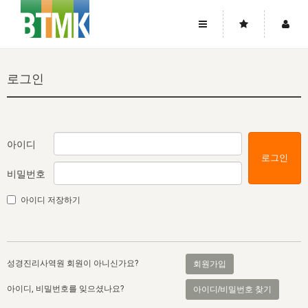
사이트맵
좌우로 스크롤하시면 더 많은 메뉴를 보실 수 있습니다.
로그인
소개
로그인
▼
주님의 회복
그리스도의 몸
회원가입
▼
워치만 니와 위트니스 리
사역
성령의 흐름
▼
소개
그리스도의 몸
성령의 흐름
아이디
로그인
고객센터
▼
한국에서의 주님의 회복의 역사
일
한국
집회 안내
▼
비밀번호
공지사항
우리의 신앙
교회
북한
방송
▼
아이디 저장하기
진리토론
자주묻는질문
외부의 평가
아시아
전국 전성도 온전하게 하는 훈련
라이프스타디
▼
사랑나눔
1:1문의
성경진리사역원
유럽
2026년 제임스 리 특별교통
방송
요셉의 창고
▼
성경진리사역원 회원이 아니신가요?
회원가입
자료실
이벤트
북미
전국 특별집회
읽기
두란노 학원
그리스도의 편지
▼
아이디, 비밀번호를 잊으셨나요?
아이디/비밀번호 찾기
확증과 비평
방송회원 기부안내
중남미