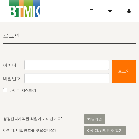
사이트맵
좌우로 스크롤하시면 더 많은 메뉴를 보실 수 있습니다.
로그인
소개
로그인
▼
주님의 회복
그리스도의 몸
회원가입
▼
워치만 니와 위트니스 리
사역
성령의 흐름
▼
소개
그리스도의 몸
성령의 흐름
아이디
로그인
고객센터
▼
한국에서의 주님의 회복의 역사
일
한국
집회 안내
▼
비밀번호
공지사항
우리의 신앙
교회
북한
방송
▼
아이디 저장하기
진리토론
자주묻는질문
외부의 평가
아시아
전국 전성도 온전하게 하는 훈련
라이프스타디
▼
사랑나눔
1:1문의
성경진리사역원
유럽
2026년 제임스 리 특별교통
방송
요셉의 창고
▼
성경진리사역원 회원이 아니신가요?
회원가입
자료실
이벤트
북미
전국 특별집회
읽기
두란노 학원
그리스도의 편지
▼
아이디, 비밀번호를 잊으셨나요?
아이디/비밀번호 찾기
확증과 비평
방송회원 기부안내
중남미