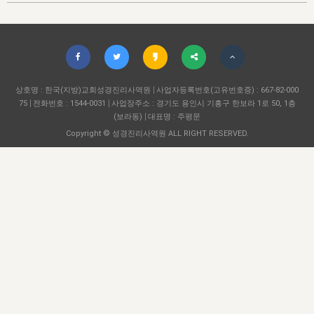
자매 온전하게 하는 훈련
성경중점진리
이른 새벽 마리아처럼
찬송과 누림
▼
이용약관
아프리카,오세아니아
2024년 전국 봉사자 집회
하나님의 경륜
1년 7차 집회 PSRP 자료실
찬송 앨범
하나님께서 정하신 길
▼
오시는길
전국 봉사자 온전하게 하는 훈련
생명공과
2000년 교회사
COPYRIGHT © 2015 BTMK ALL RIGHTS RESERVED
어린이찬송
영상 메시지
서울전시간훈련(FTTS) 수업
진리의 기초
상호명 : 한국(지방)교회성경진리사역원
성도들의 간증
사업자등록번호(고유번호증) : 667-82-000
악기 연주
목양공과
75
전화번호 : 1544-0031
사업장주소 : 경기도 용인시 기흥구 한보라 1로 50, 1층
위트니스 리 영상
교회사 연구
(보라동)
대표명 : 주평문
진리의 변호와 확증
찬송 나눔터
이상과 계시
Copyright © 성경진리사역원 ALL RIGHT RESERVED.
전국 장로 책임형제 훈련
향유를 부은 자매들
영적 생활
활력그룹 실행
전국 전시간 봉사자 훈련
장로 책임형제 진리 연구
복음 창고
성도들의 간증
란 캔거스 형제님 특별영상
전시간 봉사자 진리 연구
찬송 소개
갤러리
신성한 로맨스
다음 세대 연구집
새길 실행
다음 세대, 자료실
독일 연구, 자료실