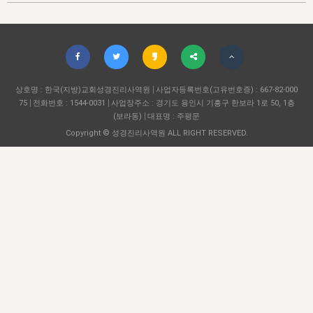
자매 온전하게 하는 훈련
성경중점진리
이른 새벽 마리아처럼
찬송과 누림
▼
이용약관
아프리카,오세아니아
2024년 전국 봉사자 집회
하나님의 경륜
1년 7차 집회 PSRP 자료실
찬송 앨범
하나님께서 정하신 길
▼
오시는길
전국 봉사자 온전하게 하는 훈련
생명공과
2000년 교회사
COPYRIGHT © 2015 BTMK ALL RIGHTS RESERVED
어린이찬송
영상 메시지
서울전시간훈련(FTTS) 수업
진리의 기초
상호명 : 한국(지방)교회성경진리사역원
성도들의 간증
사업자등록번호(고유번호증) : 667-82-000
악기 연주
목양공과
75
전화번호 : 1544-0031
사업장주소 : 경기도 용인시 기흥구 한보라 1로 50, 1층
위트니스 리 영상
교회사 연구
(보라동)
대표명 : 주평문
진리의 변호와 확증
찬송 나눔터
이상과 계시
Copyright © 성경진리사역원 ALL RIGHT RESERVED.
전국 장로 책임형제 훈련
향유를 부은 자매들
영적 생활
활력그룹 실행
전국 전시간 봉사자 훈련
장로 책임형제 진리 연구
복음 창고
성도들의 간증
란 캔거스 형제님 특별영상
전시간 봉사자 진리 연구
찬송 소개
갤러리
신성한 로맨스
다음 세대 연구집
새길 실행
다음 세대, 자료실
독일 연구, 자료실