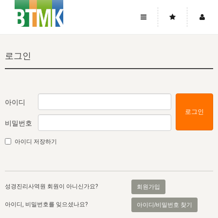
사이트맵
좌우로 스크롤하시면 더 많은 메뉴를 보실 수 있습니다.
로그인
소개
로그인
▼
주님의 회복
그리스도의 몸
회원가입
▼
워치만 니와 위트니스 리
사역
성령의 흐름
▼
소개
그리스도의 몸
성령의 흐름
아이디
로그인
고객센터
▼
한국에서의 주님의 회복의 역사
일
한국
집회 안내
▼
비밀번호
공지사항
우리의 신앙
교회
북한
방송
▼
아이디 저장하기
진리토론
자주묻는질문
외부의 평가
아시아
전국 전성도 온전하게 하는 훈련
라이프스타디
▼
사랑나눔
1:1문의
성경진리사역원
유럽
2026년 제임스 리 특별교통
방송
요셉의 창고
▼
성경진리사역원 회원이 아니신가요?
회원가입
자료실
이벤트
북미
전국 특별집회
읽기
두란노 학원
그리스도의 편지
▼
아이디, 비밀번호를 잊으셨나요?
아이디/비밀번호 찾기
확증과 비평
방송회원 기부안내
중남미