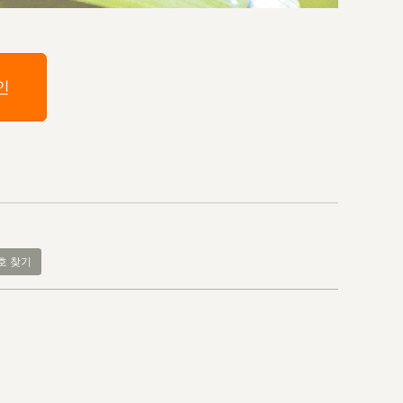
인
호 찾기