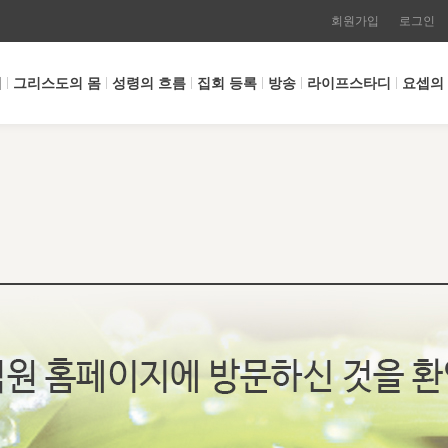
회원가입
로그인
개
그리스도의 몸
성령의 흐름
집회 등록
방송
라이프스타디
요셉의