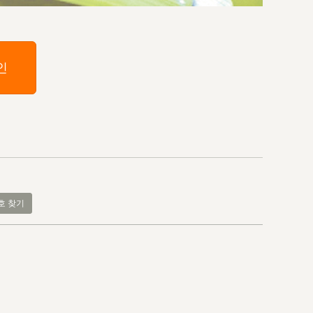
인
호 찾기