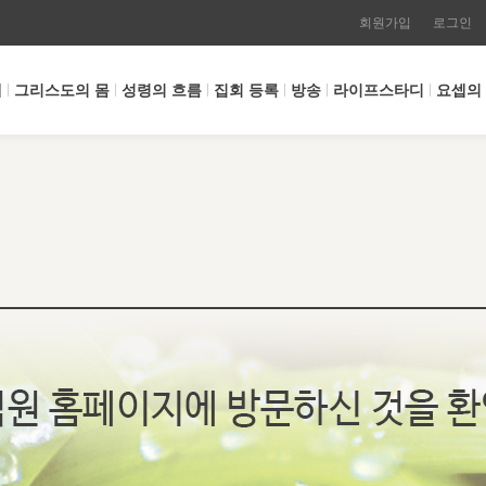
회원가입
로그인
개
그리스도의 몸
성령의 흐름
집회 등록
방송
라이프스타디
요셉의