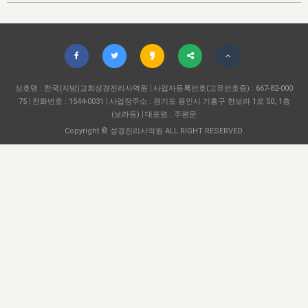
자매 온전하게 하는 훈련
성경중점진리
이른 새벽 마리아처럼
찬송과 누림
▼
이용약관
아프리카,오세아니아
2024년 전국 봉사자 집회
하나님의 경륜
1년 7차 집회 PSRP 자료실
찬송 앨범
하나님께서 정하신 길
▼
오시는길
전국 봉사자 온전하게 하는 훈련
생명공과
2000년 교회사
COPYRIGHT © 2015 BTMK ALL RIGHTS RESERVED
어린이찬송
영상 메시지
서울전시간훈련(FTTS) 수업
진리의 기초
상호명 : 한국(지방)교회성경진리사역원
성도들의 간증
사업자등록번호(고유번호증) : 667-82-000
악기 연주
목양공과
75
전화번호 : 1544-0031
사업장주소 : 경기도 용인시 기흥구 한보라 1로 50, 1층
위트니스 리 영상
교회사 연구
(보라동)
대표명 : 주평문
진리의 변호와 확증
찬송 나눔터
이상과 계시
Copyright © 성경진리사역원 ALL RIGHT RESERVED.
전국 장로 책임형제 훈련
향유를 부은 자매들
영적 생활
활력그룹 실행
전국 전시간 봉사자 훈련
장로 책임형제 진리 연구
복음 창고
성도들의 간증
란 캔거스 형제님 특별영상
전시간 봉사자 진리 연구
찬송 소개
갤러리
신성한 로맨스
다음 세대 연구집
새길 실행
다음 세대, 자료실
독일 연구, 자료실