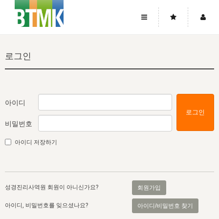
사이트맵
좌우로 스크롤하시면 더 많은 메뉴를 보실 수 있습니다.
로그인
소개
로그인
▼
주님의 회복
그리스도의 몸
회원가입
▼
워치만 니와 위트니스 리
사역
성령의 흐름
▼
소개
그리스도의 몸
성령의 흐름
아이디
로그인
고객센터
▼
한국에서의 주님의 회복의 역사
일
한국
집회 안내
▼
비밀번호
공지사항
우리의 신앙
교회
북한
방송
▼
아이디 저장하기
진리토론
자주묻는질문
외부의 평가
아시아
전국 전성도 온전하게 하는 훈련
라이프스타디
▼
사랑나눔
1:1문의
성경진리사역원
유럽
2026년 제임스 리 특별교통
방송
요셉의 창고
▼
성경진리사역원 회원이 아니신가요?
회원가입
자료실
이벤트
북미
전국 특별집회
읽기
두란노 학원
그리스도의 편지
▼
아이디, 비밀번호를 잊으셨나요?
아이디/비밀번호 찾기
확증과 비평
방송회원 기부안내
중남미