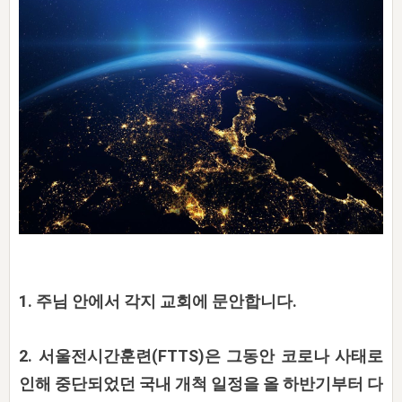
자매 온전하게 하는 훈련
성경중점진리
이른 새벽 마리아처럼
찬송과 누림
▼
이용약관
아프리카,오세아니아
2024년 전국 봉사자 집회
하나님의 경륜
1년 7차 집회 PSRP 자료실
찬송 앨범
하나님께서 정하신 길
▼
오시는길
전국 봉사자 온전하게 하는 훈련
생명공과
2000년 교회사
COPYRIGHT © 2015 BTMK ALL RIGHTS RESERVED
어린이찬송
영상 메시지
서울전시간훈련(FTTS) 수업
진리의 기초
성도들의 간증
악기 연주
목양공과
위트니스 리 영상
교회사 연구
진리의 변호와 확증
찬송 나눔터
이상과 계시
전국 장로 책임형제 훈련
향유를 부은 자매들
영적 생활
활력그룹 실행
전국 전시간 봉사자 훈련
장로 책임형제 진리 연구
복음 창고
성도들의 간증
란 캔거스 형제님 특별영상
전시간 봉사자 진리 연구
찬송 소개
갤러리
신성한 로맨스
다음 세대 연구집
1. 주님 안에서 각지 교회에 문안합니다.
새길 실행
다음 세대, 자료실
2. 서울전시간훈련(FTTS)은 그동안 코로나 사태로
독일 연구, 자료실
인해 중단되었던 국내 개척 일정을 올 하반기부터 다