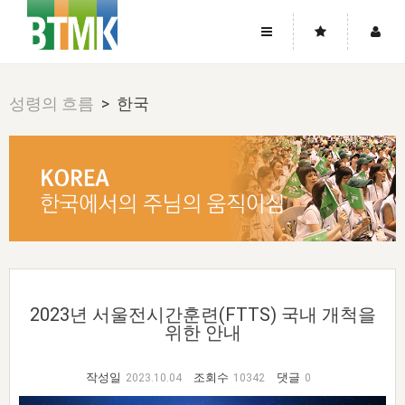
사이트맵
좌우로 스크롤하시면 더 많은 메뉴를 보실 수 있습니다.
성령의 흐름
> 한국
소개
로그인
▼
주님의 회복
그리스도의 몸
회원가입
▼
워치만 니와 위트니스 리
사역
성령의 흐름
▼
소개
그리스도의 몸
성령의 흐름
고객센터
▼
한국에서의 주님의 회복의 역사
일
한국
집회 안내
▼
공지사항
우리의 신앙
교회
북한
방송
▼
진리토론
자주묻는질문
외부의 평가
아시아
전국 전성도 온전하게 하는 훈련
라이프스타디
▼
2023년 서울전시간훈련(FTTS) 국내 개척을
사랑나눔
1:1문의
성경진리사역원
위한 안내
유럽
2026년 제임스 리 특별교통
방송
요셉의 창고
▼
자료실
이벤트
북미
전국 특별집회
읽기
두란노 학원
그리스도의 편지
▼
작성일
조회수
댓글
2023.10.04
10342
0
확증과 비평
방송회원 기부안내
중남미