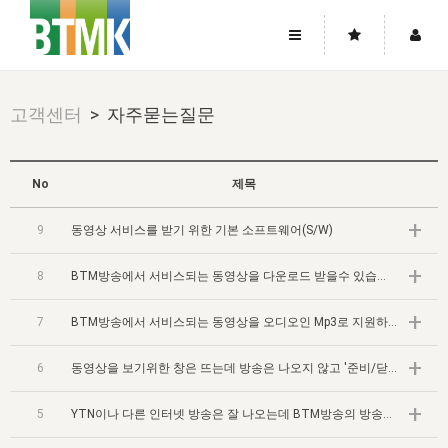
사이트맵
좌우로 스크롤하시면 더 많은 메뉴를 보실 수 있습니다.
고객센터
> 자주묻는질문
소개
로그인
▼
주님의 회복
그리스도의 몸
회원가입
▼
No
제목
워치만 니와 위트니스 리
사역
성령의 흐름
▼
소개
그리스도의 몸
성령의 흐름
+
9
동영상 서비스를 받기 위한 기본 소프트웨어(S/W)
고객센터
▼
한국에서의 주님의 회복의 역사
일
한국
집회 안내
▼
+
8
공지사항
BTM방송에서 서비스되는 동영상을 다운로드 받을수 있습니까?
우리의 신앙
교회
북한
방송
▼
진리토론
+
자주묻는질문
7
BTM방송에서 서비스되는 동영상을 오디오인 Mp3로 지원하나요?
외부의 평가
아시아
전국 전성도 온전하게 하는 훈련
라이프스타디
▼
사랑나눔
1:1문의
+
성경진리사역원
유럽
6
동영상을 보기위한 창은 뜨는데 방송은 나오지 않고 '준비/닫기' 라고만 나옵니다.
2026년 제임스 리 특별교통
방송
요셉의 창고
▼
자료실
이벤트
북미
+
전국 특별집회
읽기
5
YTN이나 다른 인터넷 방송은 잘 나오는데 BTM방송의 방송만 나오지 않습니다.
두란노 학원
그리스도의 편지
▼
확증과 비평
방송회원 기부안내
중남미