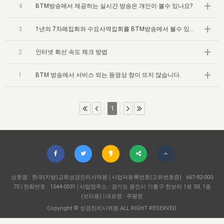
자매 온전하게 하는 훈련
+
성경중점진리
1년 7차 집회 PSRP 자료실
찬송과 누림
▼
4
BTM방송에서 제공하는 실시간 방송은 개인이 볼수 있나요?
이용약관
아프리카,오세아니아
2024년 전국 봉사자 집회
하나님의 경륜
이른 새벽 마리아처럼
찬송 앨범
+
하나님께서 정하신 길
▼
3
1년의 7차례집회와 수요사역집회를 BTM방송에서 볼수 있나요?
오시는길
전국 봉사자 온전하게 하는 훈련
생명공과
2000년 교회사
COPYRIGHT © 2015 BTMK ALL RIGHTS RESERVED
어린이찬송
영상 메시지
+
2
인터넷 회선 속도 체크 방법
서울전시간훈련(FTTS) 수업
진리의 기초
성도들의 간증
악기 연주
목양공과
+
1
BTM 방송에서 서비스 되는 동영상 창이 뜨지 않습니다.
위트니스 리 영상
교회사 연구
진리의 변호와 확증
찬송 나눔터
이상과 계시
전국 장로 책임형제 훈련
향유를 부은 자매들
영적 생활
활력그룹 실행
1
전국 전시간 봉사자 훈련
장로 책임형제 진리 연구
복음 창고
성도들의 간증
란 캔거스 형제님 특별영상
전시간 봉사자 진리 연구
찬송 소개
갤러리
신성한 로맨스
다음 세대 연구집
새길 실행
상호명 : 한국(지방)교회성경진리사역원
사업자등록번호(고유번호증) : 667-82-000
다음 세대, 자료실
75
전화번호 : 1544-0031
사업장주소 : 경기도 용인시 기흥구 한보라 1로 50, 1층
(보라동)
대표명 : 주평문
독일 연구, 자료실
Copyright © 성경진리사역원 ALL RIGHT RESERVED.