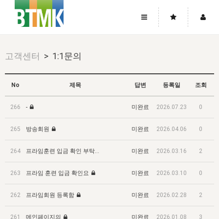
사이트맵
좌우로 스크롤하시면 더 많은 메뉴를 보실 수 있습니다.
고객센터
> 1:1문의
소개
로그인
▼
주님의 회복
그리스도의 몸
회원가입
▼
No
제목
답변
등록일
조회
워치만 니와 위트니스 리
사역
성령의 흐름
▼
소개
그리스도의 몸
성령의 흐름
266
-
미완료
2026.07.23
0
고객센터
▼
한국에서의 주님의 회복의 역사
일
한국
집회 안내
▼
265
방송회원
미완료
2026.04.06
0
공지사항
우리의 신앙
교회
북한
방송
▼
진리토론
264
프라임훈련 입금 확인 부탁드립니다
미완료
2026.03.16
2
자주묻는질문
외부의 평가
아시아
전국 전성도 온전하게 하는 훈련
라이프스타디
▼
사랑나눔
263
프라임 훈련 입금 확인요
미완료
2026.03.10
0
1:1문의
성경진리사역원
유럽
2026년 제임스 리 특별교통
방송
요셉의 창고
▼
자료실
이벤트
262
프라임회원 등록함
미완료
2026.02.28
2
북미
전국 특별집회
읽기
두란노 학원
그리스도의 편지
▼
확증과 비평
방송회원 기부안내
261
메인페이지의
미완료
2026.01.08
3
중남미