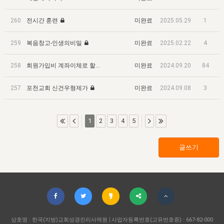
자매 온전하게 하는 훈련
성경중점진리
1년 7차 집회 PSRP 자료실
찬송과 누림
▼
이용약관
아프리카,오세아니아
260
전시간 훈련
미완료
2025.05.29
1
2024년 전국 봉사자 집회
하나님의 경륜
이른 새벽 마리아처럼
찬송 앨범
하나님께서 정하신 길
▼
오시는길
전국 봉사자 온전하게 하는 훈련
259
복음창고-인생의비밀
미완료
2025.02.22
4
생명공과
2000년 교회사
COPYRIGHT © 2015 BTMK ALL RIGHTS RESERVED
어린이찬송
영상 메시지
서울전시간훈련(FTTS) 수업
진리의 기초
성도들의 간증
258
악기 연주
회원가입비 계좌이체로 할수있을까요
미완료
2024.09.20
84
목양공과
위트니스 리 영상
교회사 연구
진리의 변호와 확증
찬송 나눔터
이상과 계시
257
포천교회 신건우형제가
미완료
2024.09.08
3
전국 장로 책임형제 훈련
향유를 부은 자매들
영적 생활
활력그룹 실행
1
2
3
4
5
전국 전시간 봉사자 훈련
장로 책임형제 진리 연구
복음 창고
성도들의 간증
란 캔거스 형제님 특별영상
전시간 봉사자 진리 연구
찬송 소개
갤러리
글쓰기
신성한 로맨스
다음 세대 연구집
새길 실행
다음 세대, 자료실
독일 연구, 자료실
상호명 : 한국(지방)교회성경진리사역원
사업자등록번호(고유번호증) : 667-82-000