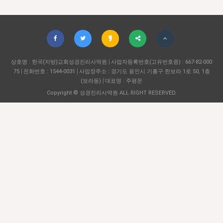
자매 온전하게 하는 훈련
성경중점진리
이른 새벽 마리아처럼
찬송과 누림
▼
이용약관
아프리카,오세아니아
2024년 전국 봉사자 집회
하나님의 경륜
1년 7차 집회 PSRP 자료실
찬송 앨범
하나님께서 정하신 길
▼
오시는길
전국 봉사자 온전하게 하는 훈련
생명공과
2000년 교회사
COPYRIGHT © 2015 BTMK ALL RIGHTS RESERVED
어린이찬송
영상 메시지
서울전시간훈련(FTTS) 수업
상호명 : 한국(지방)교회성경진리사역원
사업자등록번호(고유번호증) : 667-82-000
진리의 기초
성도들의 간증
악기 연주
목양공과
75
전화번호 : 1544-0031
사업장주소 : 경기도 용인시 기흥구 한보라 1로 50, 1층
위트니스 리 영상
(보라동)
대표명 : 주평문
교회사 연구
진리의 변호와 확증
찬송 나눔터
이상과 계시
Copyright © 성경진리사역원 ALL RIGHT RESERVED.
전국 장로 책임형제 훈련
향유를 부은 자매들
영적 생활
활력그룹 실행
전국 전시간 봉사자 훈련
장로 책임형제 진리 연구
복음 창고
성도들의 간증
란 캔거스 형제님 특별영상
전시간 봉사자 진리 연구
찬송 소개
갤러리
신성한 로맨스
다음 세대 연구집
새길 실행
다음 세대, 자료실
독일 연구, 자료실