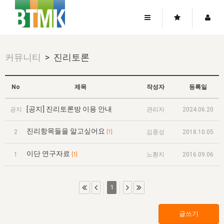
사이트맵
좌우로 스크롤하시면 더 많은 메뉴를 보실 수 있습니다.
커뮤니티
> 진리토론
소개
로그인
▼
주님의 회복
그리스도의 몸
회원가입
▼
No
제목
작성자
등록일
워치만 니와 위트니스 리
사역
성령의 흐름
▼
소개
그리스도의 몸
성령의 흐름
[공지] 진리토론방 이용 안내
공지
관리자
2024.06.20
고객센터
▼
한국에서의 주님의 회복의 역사
일
한국
집회 안내
▼
진리항목들을 알고싶어요
2
[1]
김종성
2018.10.05
공지사항
우리의 신앙
교회
북한
방송
▼
이단 연구자료
진리토론
1
[1]
노환지
2016.09.06
자주묻는질문
외부의 평가
아시아
전국 전성도 온전하게 하는 훈련
라이프스타디
▼
사랑나눔
1:1문의
성경진리사역원
유럽
2026년 제임스 리 특별교통
방송
요셉의 창고
1
▼
자료실
이벤트
북미
전국 특별집회
읽기
두란노 학원
그리스도의 편지
▼
글쓰기
확증과 비평
방송회원 기부안내
중남미