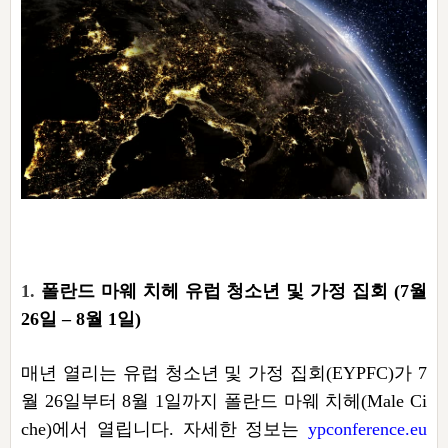
자매 온전하게 하는 훈련
성경중점진리
1년 7차 집회 PSRP 자료실
찬송과 누림
▼
이용약관
아프리카,오세아니아
2024년 전국 봉사자 집회
하나님의 경륜
이른 새벽 마리아처럼
찬송 앨범
하나님께서 정하신 길
▼
오시는길
전국 봉사자 온전하게 하는 훈련
생명공과
2000년 교회사
COPYRIGHT © 2015 BTMK ALL RIGHTS RESERVED
어린이찬송
영상 메시지
서울전시간훈련(FTTS) 수업
진리의 기초
성도들의 간증
악기 연주
목양공과
위트니스 리 영상
교회사 연구
진리의 변호와 확증
찬송 나눔터
이상과 계시
전국 장로 책임형제 훈련
향유를 부은 자매들
영적 생활
활력그룹 실행
전국 전시간 봉사자 훈련
장로 책임형제 진리 연구
복음 창고
성도들의 간증
란 캔거스 형제님 특별영상
전시간 봉사자 진리 연구
1.
폴란드 마웨 치헤 유럽 청소년 및 가정 집회 (7월
찬송 소개
갤러리
26일 – 8월 1일)
신성한 로맨스
다음 세대 연구집
새길 실행
다음 세대, 자료실
매년 열리는 유럽 청소년 및 가정 집회(EYPFC)가 7
월 26일부터 8월 1일까지 폴란드 마웨 치헤(Male Ci
독일 연구, 자료실
che)에서 열립니다. 자세한 정보는
ypconference.eu