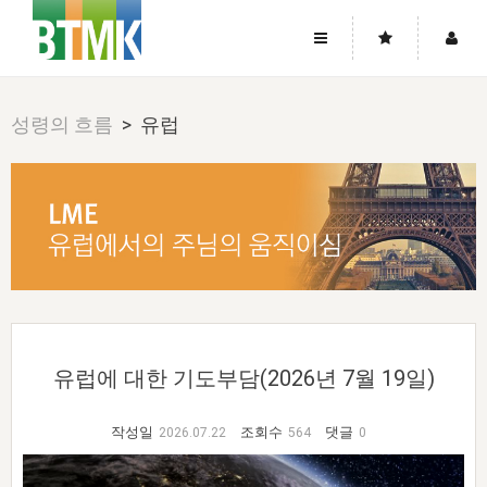
사이트맵
좌우로 스크롤하시면 더 많은 메뉴를 보실 수 있습니다.
성령의 흐름
> 유럽
소개
로그인
▼
주님의 회복
그리스도의 몸
회원가입
▼
워치만 니와 위트니스 리
사역
성령의 흐름
▼
소개
그리스도의 몸
성령의 흐름
고객센터
▼
한국에서의 주님의 회복의 역사
일
한국
집회 안내
▼
공지사항
우리의 신앙
교회
북한
방송
▼
진리토론
자주묻는질문
외부의 평가
아시아
전국 전성도 온전하게 하는 훈련
라이프스타디
▼
유럽에 대한 기도부담(2026년 7월 19일)
사랑나눔
1:1문의
성경진리사역원
유럽
2026년 제임스 리 특별교통
방송
요셉의 창고
▼
자료실
이벤트
작성일
조회수
댓글
2026.07.22
564
0
북미
전국 특별집회
읽기
두란노 학원
그리스도의 편지
▼
확증과 비평
방송회원 기부안내
중남미