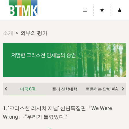
사이트맵
좌우로 스크롤하시면 더 많은 메뉴를 보실 수 있습니다.
소개
> 외부의 평가
소개
로그인
▼
주님의 회복
그리스도의 몸
회원가입
▼
워치만 니와 위트니스 리
사역
성령의 흐름
▼
소개
그리스도의 몸
성령의 흐름
고객센터
▼
한국에서의 주님의 회복의 역사
일
한국
집회 안내
▼
공지사항
우리의 신앙
교회
북한
방송
▼
진리토론
미국 CRI
풀러 신학대학
행동하는 답변 AIA
자주묻는질문
외부의 평가
아시아
전국 전성도 온전하게 하는 훈련
라이프스타디
▼
사랑나눔
1:1문의
성경진리사역원
유럽
2026년 제임스 리 특별교통
1. ‘크리스천 리서치 저널’ 신년특집판「We Were
방송
요셉의 창고
▼
자료실
이벤트
Wrong」-“우리가 틀렸었다!”
북미
전국 특별집회
읽기
두란노 학원
그리스도의 편지
▼
확증과 비평
방송회원 기부안내
중남미