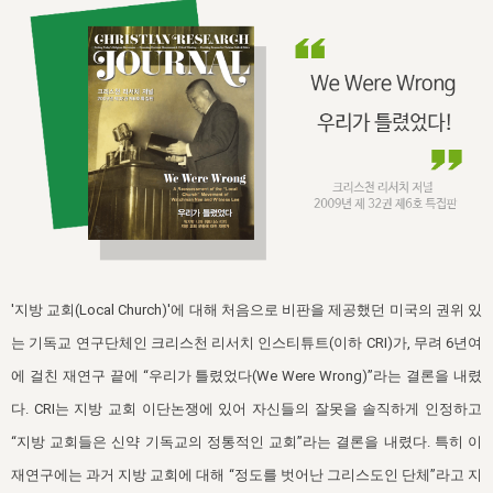
자매 온전하게 하는 훈련
성경중점진리
1년 7차 집회 PSRP 자료실
찬송과 누림
▼
이용약관
아프리카,오세아니아
2024년 전국 봉사자 집회
하나님의 경륜
이른 새벽 마리아처럼
찬송 앨범
하나님께서 정하신 길
▼
오시는길
전국 봉사자 온전하게 하는 훈련
생명공과
2000년 교회사
COPYRIGHT © 2015 BTMK ALL RIGHTS RESERVED
어린이찬송
영상 메시지
서울전시간훈련(FTTS) 수업
진리의 기초
성도들의 간증
악기 연주
목양공과
위트니스 리 영상
교회사 연구
진리의 변호와 확증
찬송 나눔터
이상과 계시
전국 장로 책임형제 훈련
향유를 부은 자매들
영적 생활
활력그룹 실행
전국 전시간 봉사자 훈련
장로 책임형제 진리 연구
복음 창고
성도들의 간증
'지방 교회(Local Church)'에 대해 처음으로 비판을 제공했던 미국의 권위 있
란 캔거스 형제님 특별영상
전시간 봉사자 진리 연구
찬송 소개
갤러리
는 기독교 연구단체인 크리스천 리서치 인스티튜트(이하 CRI)가, 무려 6년여
신성한 로맨스
다음 세대 연구집
새길 실행
에 걸친 재연구 끝에 “우리가 틀렸었다(We Were Wrong)”라는 결론을 내렸
다음 세대, 자료실
다. CRI는 지방 교회 이단논쟁에 있어 자신들의 잘못을 솔직하게 인정하고
“지방 교회들은 신약 기독교의 정통적인 교회”라는 결론을 내렸다. 특히 이
독일 연구, 자료실
재연구에는 과거 지방 교회에 대해 “정도를 벗어난 그리스도인 단체”라고 지