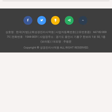
자매 온전하게 하는 훈련
성경중점진리
1년 7차 집회 PSRP 자료실
찬송과 누림
▼
이용약관
아프리카,오세아니아
2024년 전국 봉사자 집회
하나님의 경륜
이른 새벽 마리아처럼
찬송 앨범
하나님께서 정하신 길
▼
오시는길
전국 봉사자 온전하게 하는 훈련
생명공과
2000년 교회사
COPYRIGHT © 2015 BTMK ALL RIGHTS RESERVED
어린이찬송
영상 메시지
서울전시간훈련(FTTS) 수업
진리의 기초
상호명 : 한국(지방)교회성경진리사역원
성도들의 간증
사업자등록번호(고유번호증) : 667-82-000
악기 연주
목양공과
75
전화번호 : 1544-0031
사업장주소 : 경기도 용인시 기흥구 한보라 1로 50, 1층
위트니스 리 영상
교회사 연구
(보라동)
대표명 : 주평문
진리의 변호와 확증
찬송 나눔터
이상과 계시
Copyright © 성경진리사역원 ALL RIGHT RESERVED.
전국 장로 책임형제 훈련
향유를 부은 자매들
영적 생활
활력그룹 실행
전국 전시간 봉사자 훈련
장로 책임형제 진리 연구
복음 창고
성도들의 간증
란 캔거스 형제님 특별영상
전시간 봉사자 진리 연구
찬송 소개
갤러리
신성한 로맨스
다음 세대 연구집
새길 실행
다음 세대, 자료실
독일 연구, 자료실