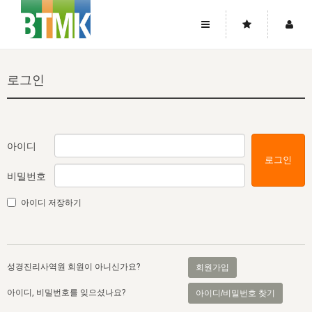
사이트맵
좌우로 스크롤하시면 더 많은 메뉴를 보실 수 있습니다.
로그인
소개
로그인
▼
주님의 회복
그리스도의 몸
회원가입
▼
워치만 니와 위트니스 리
사역
성령의 흐름
▼
소개
그리스도의 몸
성령의 흐름
아이디
로그인
고객센터
▼
한국에서의 주님의 회복의 역사
일
한국
집회 안내
▼
비밀번호
공지사항
우리의 신앙
교회
북한
방송
▼
아이디 저장하기
진리토론
자주묻는질문
외부의 평가
아시아
전국 전성도 온전하게 하는 훈련
라이프스타디
▼
사랑나눔
1:1문의
성경진리사역원
유럽
2026년 제임스 리 특별교통
방송
요셉의 창고
▼
성경진리사역원 회원이 아니신가요?
회원가입
자료실
이벤트
북미
전국 특별집회
읽기
두란노 학원
그리스도의 편지
▼
아이디, 비밀번호를 잊으셨나요?
아이디/비밀번호 찾기
확증과 비평
방송회원 기부안내
중남미